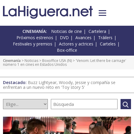
CINEMANÍA:
Noticias de cine
Cartelera
Próximos estrenos
DVD
Avances
Tráilers
Festivales y premios
Actores y actrices
Carteles
Box-office
Cinemanía
>
Noticias
>
Boxoffice USA
(
N
) > 'Venom: Let there be carnage'
número 1 en cines en Estados Unidos
Destacado:
Buzz Lightyear, Woody, Jessie y compañía se
enfrentan a un nuevo reto en 'Toy story 5'