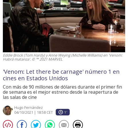
Eddie Brock (Tom Hardy) y Anne Weying (Michelle Williams) en 'Venom:
Habrá matanza'. © ™ 2021 MARVEL
'Venom: Let there be carnage' número 1 en
cines en Estados Unidos
Con más de 90 millones de dólares durante el primer fin
de semana es el mejor estreno desde la reapertura de
las salas de cine
Hugo Fernández
04/10/2021 | 18:58 CET
1'