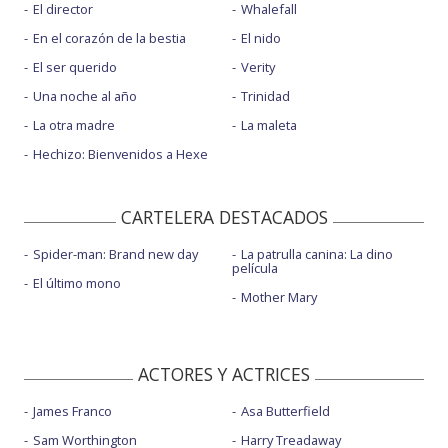
El director
Whalefall
En el corazón de la bestia
El nido
El ser querido
Verity
Una noche al año
Trinidad
La otra madre
La maleta
Hechizo: Bienvenidos a Hexe
CARTELERA DESTACADOS
Spider-man: Brand new day
La patrulla canina: La dino
película
El último mono
Mother Mary
ACTORES Y ACTRICES
James Franco
Asa Butterfield
Sam Worthington
Harry Treadaway