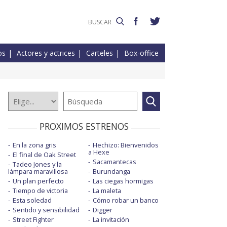
os
Actores y actrices
Carteles
Box-office
PROXIMOS ESTRENOS
En la zona gris
Hechizo: Bienvenidos
a Hexe
El final de Oak Street
Sacamantecas
Tadeo Jones y la
lámpara maravillosa
Burundanga
Un plan perfecto
Las ciegas hormigas
Tiempo de victoria
La maleta
Esta soledad
Cómo robar un banco
Sentido y sensibilidad
Digger
Street Fighter
La invitación