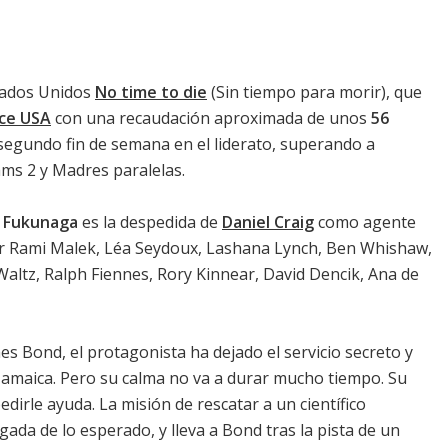
stados Unidos
No time to die
(Sin tiempo para morir), que
ice USA
con una recaudación aproximada de unos
56
segundo fin de semana en el liderato, superando a
ams 2
y
Madres paralelas
.
i Fukunaga
es la despedida de
Daniel Craig
como agente
or
Rami Malek
,
Léa Seydoux
,
Lashana Lynch
,
Ben Whishaw
,
Waltz
,
Ralph Fiennes
,
Rory Kinnear
,
David Dencik
,
Ana de
mes Bond, el protagonista ha dejado el servicio secreto y
 Jamaica. Pero su calma no va a durar mucho tiempo. Su
edirle ayuda. La misión de rescatar a un científico
ada de lo esperado, y lleva a Bond tras la pista de un