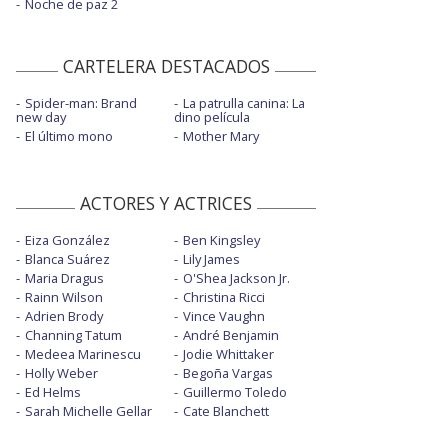
Noche de paz 2
CARTELERA DESTACADOS
Spider-man: Brand
La patrulla canina: La
new day
dino película
El último mono
Mother Mary
ACTORES Y ACTRICES
Eiza González
Ben Kingsley
Blanca Suárez
Lily James
Maria Dragus
O'Shea Jackson Jr.
Rainn Wilson
Christina Ricci
Adrien Brody
Vince Vaughn
Channing Tatum
André Benjamin
Medeea Marinescu
Jodie Whittaker
Holly Weber
Begoña Vargas
Ed Helms
Guillermo Toledo
Sarah Michelle Gellar
Cate Blanchett