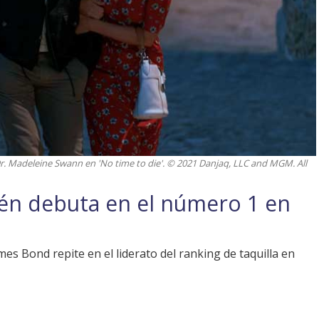
. Madeleine Swann en 'No time to die'. © 2021 Danjaq, LLC and MGM. All
ién debuta en el número 1 en
mes Bond repite en el liderato del ranking de taquilla en