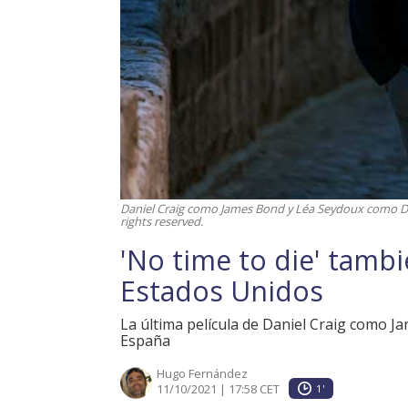
Daniel Craig como James Bond y Léa Seydoux como Dr
rights reserved.
'No time to die' tamb
Estados Unidos
La última película de Daniel Craig como Ja
España
Hugo Fernández
11/10/2021 | 17:58 CET
1'