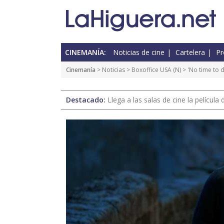
CINEMANÍA:
Noticias de cine
Cartelera
Pr
Cinemanía
>
Noticias
>
Boxoffice USA
(
N
) > 'No time to
Destacado:
Llega a las salas de cine la películ