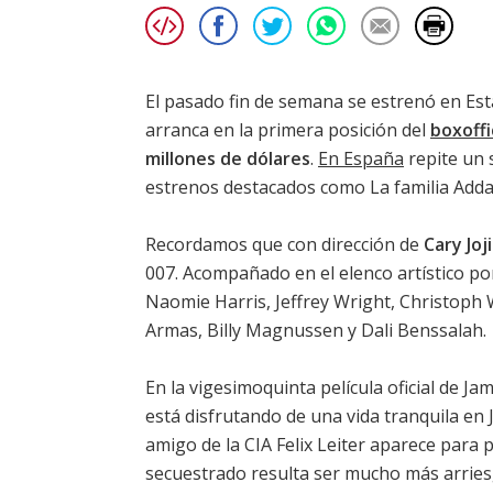
El pasado fin de semana se estrenó en E
arranca en la primera posición del
boxoff
millones de dólares
.
En España
repite un 
estrenos destacados como
La familia Add
Recordamos que con dirección de
Cary Joj
007. Acompañado en el elenco artístico p
Naomie Harris
,
Jeffrey Wright
,
Christoph 
Armas
,
Billy Magnussen
y
Dali Benssalah
.
En la vigesimoquinta película oficial de Ja
está disfrutando de una vida tranquila en
amigo de la CIA Felix Leiter aparece para p
secuestrado resulta ser mucho más arriesg