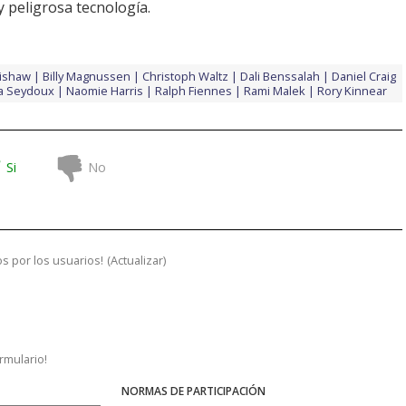
 peligrosa tecnología.
ishaw
Billy Magnussen
Christoph Waltz
Dali Benssalah
Daniel Craig
a Seydoux
Naomie Harris
Ralph Fiennes
Rami Malek
Rory Kinnear
Si
No
s por los usuarios!
(
Actualizar
)
ormulario!
NORMAS DE PARTICIPACIÓN