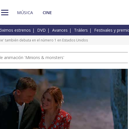
MÚSICA
CINE
óximos estrenos
DVD
Avances
Tráilers
Festivales y premi
 die' también debuta en el número 1 en Estados Unidos
a de animación 'Minions & monsters'