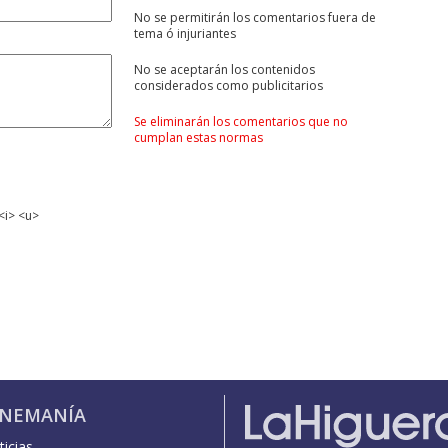
No se permitirán los comentarios fuera de
tema ó injuriantes
No se aceptarán los contenidos
considerados como publicitarios
Se eliminarán los comentarios que no
cumplan estas normas
<i> <u>
INEMANÍA
icias