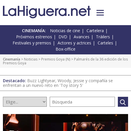
CINEMANÍA:
Noticias de cine
Cartelera
Próximos estrenos
DVD
Avances
Tráilers
Festivales y premios
Actores y actrices
Carteles
Box-office
Cinemanía
>
Noticias
>
Premios Goya
(
N
) > Palmarés de la 36 edición de los
Premios Goya
Destacado:
Buzz Lightyear, Woody, Jessie y compañía se
enfrentan a un nuevo reto en 'Toy story 5'