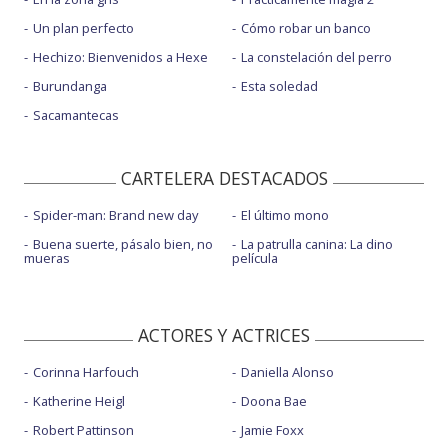
Un plan perfecto
Cómo robar un banco
Hechizo: Bienvenidos a Hexe
La constelación del perro
Burundanga
Esta soledad
Sacamantecas
CARTELERA DESTACADOS
Spider-man: Brand new day
El último mono
Buena suerte, pásalo bien, no
La patrulla canina: La dino
mueras
película
ACTORES Y ACTRICES
Corinna Harfouch
Daniella Alonso
Katherine Heigl
Doona Bae
Robert Pattinson
Jamie Foxx