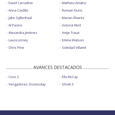
David Carradine
Mathieu Amalric
Anna Castillo
Romain Duris
Jake Gyllenhaal
Marian Álvarez
Al Pacino
Victoria Abril
Alexandra Jiménez
Antje Traue
Laura Linney
Emma Watson
Chris Pine
Soledad Villamil
AVANCES DESTACADOS
Coco 2
Ella McCay
Vengadores: Doomsday
Shrek 5