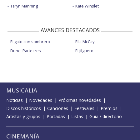
Taryn Manning
Kate Winslet
AVANCES DESTACADOS
El gato con sombrero
Ella McCay
Dune: Parte tres
El jilguero
MUSICALIA
Noticias
Novedades
Próximas novedades
Discos históricos
Canciones
Festivales
Premios
Artistas y grupos
Portadas
Listas
Guía / directorio
CINEMANÍA