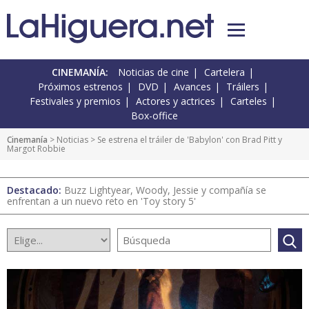
CINEMANÍA:
Noticias de cine
Cartelera
Próximos estrenos
DVD
Avances
Tráilers
Festivales y premios
Actores y actrices
Carteles
Box-office
Cinemanía
>
Noticias
> Se estrena el tráiler de 'Babylon' con Brad Pitt y
Margot Robbie
Destacado:
Buzz Lightyear, Woody, Jessie y compañía se
enfrentan a un nuevo reto en 'Toy story 5'