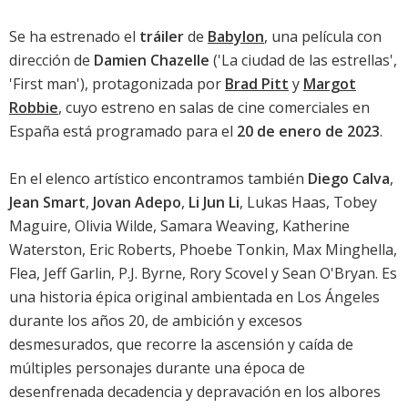
Se ha estrenado el
tráiler
de
Babylon
, una película con
dirección de
Damien Chazelle
('
La ciudad de las estrellas
',
'
First man
'), protagonizada por
Brad Pitt
y
Margot
Robbie
, cuyo estreno en salas de cine comerciales en
España está programado para el
20 de enero de 2023
.
En el elenco artístico encontramos también
Diego Calva
,
Jean Smart
,
Jovan Adepo
,
Li Jun Li
,
Lukas Haas
,
Tobey
Maguire
,
Olivia Wilde
,
Samara Weaving
,
Katherine
Waterston
,
Eric Roberts
,
Phoebe Tonkin
,
Max Minghella
,
Flea
,
Jeff Garlin
,
P.J. Byrne
,
Rory Scovel
y
Sean O'Bryan
. Es
una historia épica original ambientada en Los Ángeles
durante los años 20, de ambición y excesos
desmesurados, que recorre la ascensión y caída de
múltiples personajes durante una época de
desenfrenada decadencia y depravación en los albores