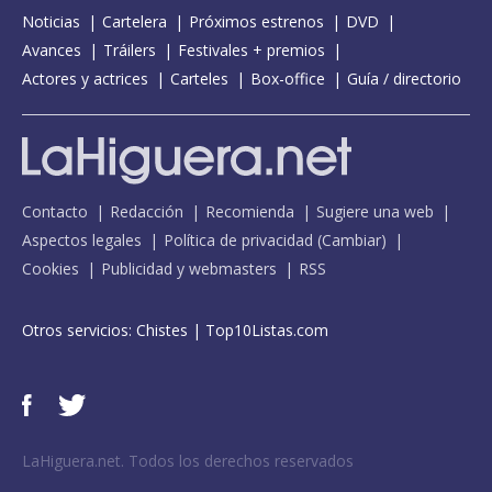
Noticias
Cartelera
Próximos estrenos
DVD
Avances
Tráilers
Festivales + premios
Actores y actrices
Carteles
Box-office
Guía / directorio
Contacto
Redacción
Recomienda
Sugiere una web
Aspectos legales
Política de privacidad
(
Cambiar
)
Cookies
Publicidad y webmasters
RSS
Otros servicios:
Chistes
|
Top10Listas.com
LaHiguera.net. Todos los derechos reservados