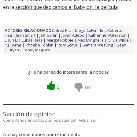
en la
sección que dedicamos a 'Babylon' la película
.
ACTORES RELACIONADOS:
Brad Pitt
Diego Calva
Eric Roberts
Flea
Jean Smart
Jeff Garlin
Jovan Adepo
Katherine Waterston
Li Jun Li
Lukas Haas
Margot Robbie
Max Minghella
Olivia Wilde
P.J. Byrne
Phoebe Tonkin
Rory Scovel
Samara Weaving
Sean
O'Bryan
Tobey Maguire
¿Te ha parecido interesante la noticia?
Si
No
Sección de opinión
Comentarios enviados por los usuarios!
(
Actualizar
)
No hay comentarios por el momento