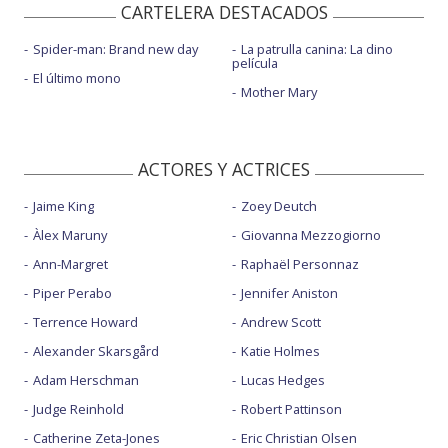
CARTELERA DESTACADOS
Spider-man: Brand new day
La patrulla canina: La dino
película
El último mono
Mother Mary
ACTORES Y ACTRICES
Jaime King
Zoey Deutch
Àlex Maruny
Giovanna Mezzogiorno
Ann-Margret
Raphaël Personnaz
Piper Perabo
Jennifer Aniston
Terrence Howard
Andrew Scott
Alexander Skarsgård
Katie Holmes
Adam Herschman
Lucas Hedges
Judge Reinhold
Robert Pattinson
Catherine Zeta-Jones
Eric Christian Olsen