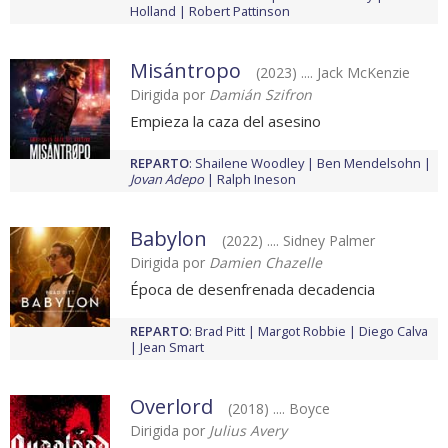
Holland
Robert Pattinson
Misántropo
(2023) .... Jack McKenzie
Dirigida por
Damián Szifron
Empieza la caza del asesino
REPARTO
:
Shailene Woodley
Ben Mendelsohn
Jovan Adepo
Ralph Ineson
Babylon
(2022) .... Sidney Palmer
Dirigida por
Damien Chazelle
Época de desenfrenada decadencia
REPARTO
:
Brad Pitt
Margot Robbie
Diego Calva
Jean Smart
Overlord
(2018) .... Boyce
Dirigida por
Julius Avery