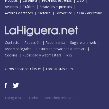
Noticias
Cartelera
Próximos estrenos
DVD
Avances
Tráilers
Festivales + premios
Actores y actrices
Carteles
Box-office
Guía / directorio
Contacto
Redacción
Recomienda
Sugiere una web
Aspectos legales
Política de privacidad
(
Cambiar
)
Cookies
Publicidad y webmasters
RSS
Otros servicios:
Chistes
|
Top10Listas.com
LaHiguera.net. Todos los derechos reservados