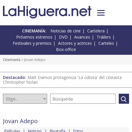
CINEMANÍA:
Noticias de cine
Cartelera
Próximos estrenos
DVD
Avances
Tráilers
Festivales y premios
Actores y actrices
Carteles
Box-office
Cinemanía
> Jovan Adepo
Destacado:
Matt Damon protagoniza 'La odisea' del cineasta
Christopher Nolan
Jovan Adepo
Películas
Noticias
Biografía
Fotos