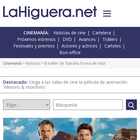
CINEMANÍA:
Noticias de cine
Cartelera
Próximos estrenos
DVD
Avances
Tráilers
Festivales y premios
Actores y actrices
Carteles
Box-office
Cinemanía
>
Noticias
> El tráiler de 'Extraña forma de vida'
Destacado:
Llega a las salas de cine la película de animación
'Minions & monsters'