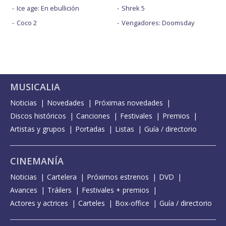
Ice age: En ebullición
Shrek 5
Coco 2
Vengadores: Doomsday
MUSICALIA
Noticias
Novedades
Próximas novedades
Discos históricos
Canciones
Festivales
Premios
Artistas y grupos
Portadas
Listas
Guía / directorio
CINEMANÍA
Noticias
Cartelera
Próximos estrenos
DVD
Avances
Tráilers
Festivales + premios
Actores y actrices
Carteles
Box-office
Guía / directorio