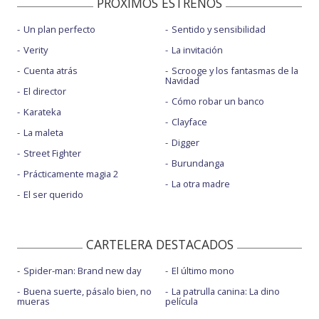
PROXIMOS ESTRENOS
Un plan perfecto
Sentido y sensibilidad
Verity
La invitación
Cuenta atrás
Scrooge y los fantasmas de la
Navidad
El director
Cómo robar un banco
Karateka
Clayface
La maleta
Digger
Street Fighter
Burundanga
Prácticamente magia 2
La otra madre
El ser querido
CARTELERA DESTACADOS
Spider-man: Brand new day
El último mono
Buena suerte, pásalo bien, no
La patrulla canina: La dino
mueras
película