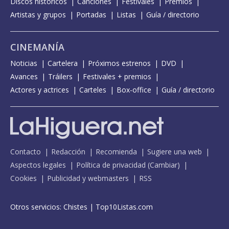
Discos históricos
Canciones
Festivales
Premios
Artistas y grupos
Portadas
Listas
Guía / directorio
CINEMANÍA
Noticias
Cartelera
Próximos estrenos
DVD
Avances
Tráilers
Festivales + premios
Actores y actrices
Carteles
Box-office
Guía / directorio
Contacto
Redacción
Recomienda
Sugiere una web
Aspectos legales
Política de privacidad
(
Cambiar
)
Cookies
Publicidad y webmasters
RSS
Otros servicios:
Chistes
|
Top10Listas.com