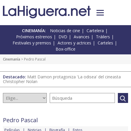
CINEMANÍA:
Noticias de cine
Cartelera
Próximos estrenos
DVD
Avances
Tráilers
Festivales y premios
Actores y actrices
Carteles
Box-office
Cinemanía
> Pedro Pascal
Destacado:
Matt Damon protagoniza 'La odisea' del cineasta
Christopher Nolan
Pedro Pascal
Películas
Noticias
Biografía
Fotos