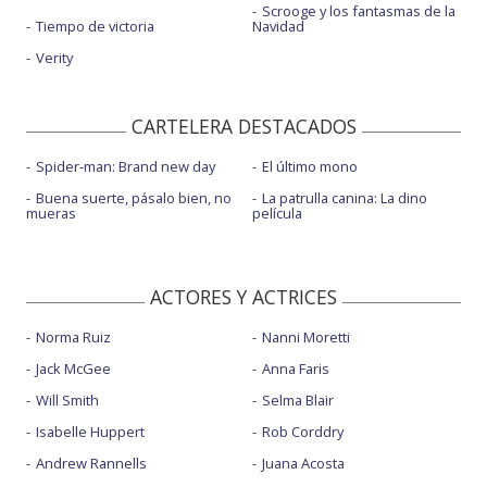
Scrooge y los fantasmas de la
Tiempo de victoria
Navidad
Verity
CARTELERA DESTACADOS
Spider-man: Brand new day
El último mono
Buena suerte, pásalo bien, no
La patrulla canina: La dino
mueras
película
ACTORES Y ACTRICES
Norma Ruiz
Nanni Moretti
Jack McGee
Anna Faris
Will Smith
Selma Blair
Isabelle Huppert
Rob Corddry
Andrew Rannells
Juana Acosta