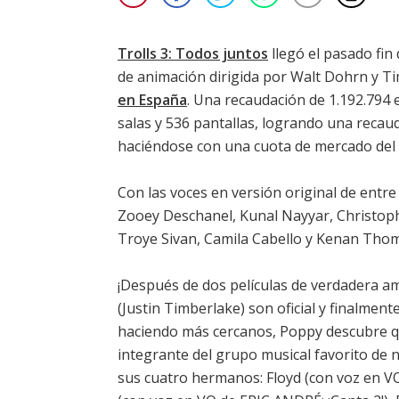
Trolls 3: Todos juntos
llegó el pasado fin 
de animación dirigida por Walt Dohrn y Ti
en España
. Una recaudación de 1.192.794
salas y 536 pantallas, logrando una recau
haciéndose con una cuota de mercado del
Con las voces en versión original de entr
Zooey Deschanel
,
Kunal Nayyar
,
Christop
Troye Sivan
,
Camila Cabello
y
Kenan Tho
¡Después de dos películas de verdadera a
(Justin Timberlake) son oficial y finalmen
haciendo más cercanos, Poppy descubre qu
integrante del grupo musical favorito de
sus cuatro hermanos: Floyd (con voz en 