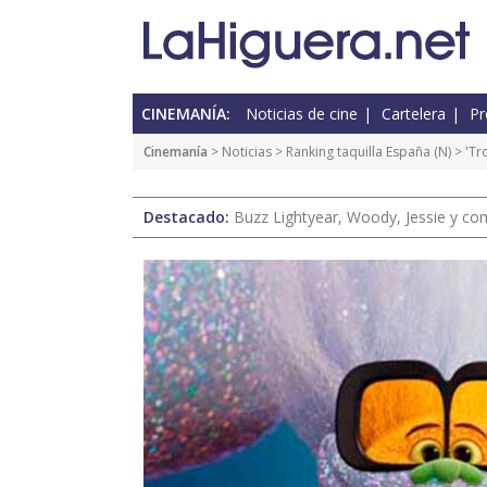
CINEMANÍA:
Noticias de cine
Cartelera
Pr
Cinemanía
>
Noticias
>
Ranking taquilla España
(
N
) > 'T
Destacado:
Buzz Lightyear, Woody, Jessie y com