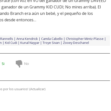
), Bruce (con voz en VO del ganador de un Grammy DAVEED
l ganador de un Grammy KID CUDI; No mires arriba). El
cuando Branch era aún un bebé, y el pequeño de los
nos desde entonces…
Rannells
Anna Kendrick
Camila Cabello
Christopher Mintz-Plasse
n
Kid Cudi
Kunal Nayyar
Troye Sivan
Zooey Deschanel
Si
No
s por los usuarios!
(
Actualizar
)