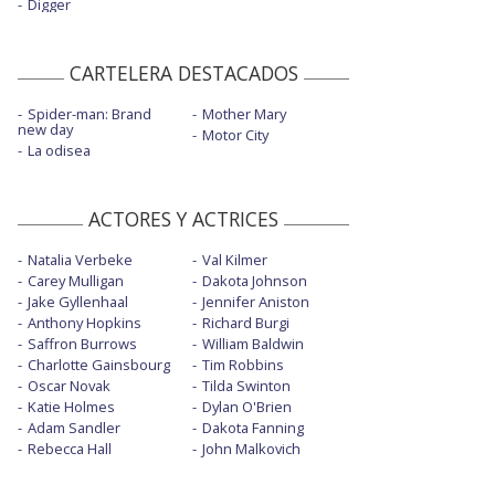
Digger
CARTELERA DESTACADOS
Spider-man: Brand
Mother Mary
new day
Motor City
La odisea
ACTORES Y ACTRICES
Natalia Verbeke
Val Kilmer
Carey Mulligan
Dakota Johnson
Jake Gyllenhaal
Jennifer Aniston
Anthony Hopkins
Richard Burgi
Saffron Burrows
William Baldwin
Charlotte Gainsbourg
Tim Robbins
Oscar Novak
Tilda Swinton
Katie Holmes
Dylan O'Brien
Adam Sandler
Dakota Fanning
Rebecca Hall
John Malkovich