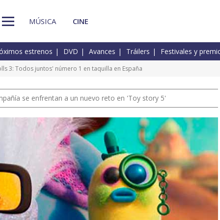
MÚSICA
CINE
óximos estrenos
DVD
Avances
Tráilers
Festivales y premi
rolls 3: Todos juntos' número 1 en taquilla en España
pañía se enfrentan a un nuevo reto en 'Toy story 5'