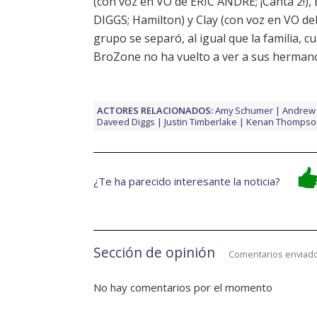
(con voz en VO de ERIC ANDRÉ; ¡Canta 2!
DIGGS; Hamilton) y Clay (con voz en VO de
grupo se separó, al igual que la familia, 
BroZone no ha vuelto a ver a sus herma
ACTORES RELACIONADOS:
Amy Schumer
Andrew 
Daveed Diggs
Justin Timberlake
Kenan Thompso
¿Te ha parecido interesante la noticia?
Sección de opinión
Comentarios enviado
No hay comentarios por el momento