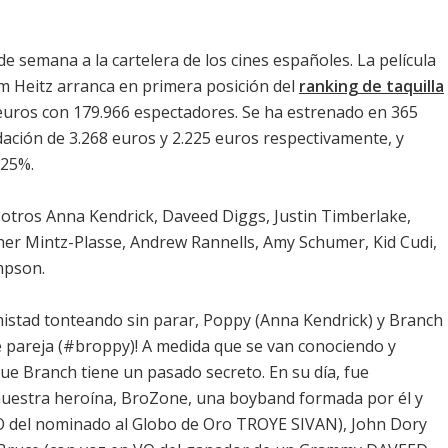
de semana a la cartelera de los cines españoles. La película
m Heitz arranca en primera posición del
ranking de taquilla
 euros con 179.966 espectadores. Se ha estrenado en 365
dación de 3.268 euros y 2.225 euros respectivamente, y
 25%.
e otros
Anna Kendrick
,
Daveed Diggs
,
Justin Timberlake
,
her Mintz-Plasse
,
Andrew Rannells
,
Amy Schumer
,
Kid Cudi
,
mpson
.
mistad tonteando sin parar, Poppy (Anna Kendrick) y Branch
te pareja (#broppy)! A medida que se van conociendo y
e Branch tiene un pasado secreto. En su día, fue
 nuestra heroína, BroZone, una boyband formada por él y
VO del nominado al Globo de Oro TROYE SIVAN), John Dory