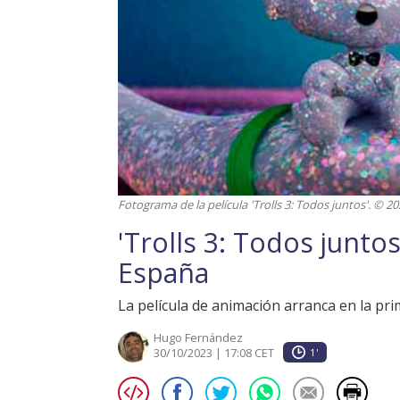
Fotograma de la película 'Trolls 3: Todos juntos'. © 
'Trolls 3: Todos junto
España
La película de animación arranca en la pri
Hugo Fernández
30/10/2023 | 17:08 CET
1'