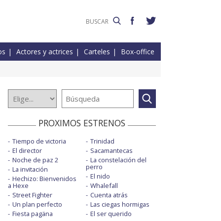
os
Actores y actrices
Carteles
Box-office
PROXIMOS ESTRENOS
Tiempo de victoria
Trinidad
El director
Sacamantecas
Noche de paz 2
La constelación del
perro
La invitación
El nido
Hechizo: Bienvenidos
a Hexe
Whalefall
Street Fighter
Cuenta atrás
Un plan perfecto
Las ciegas hormigas
Fiesta pagäna
El ser querido