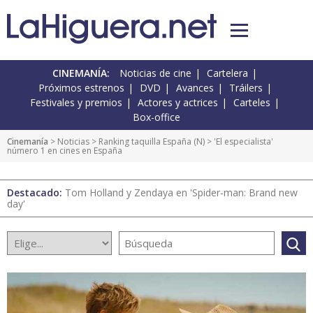
CINEMANÍA:
Noticias de cine
Cartelera
Próximos estrenos
DVD
Avances
Tráilers
Festivales y premios
Actores y actrices
Carteles
Box-office
Cinemanía
>
Noticias
>
Ranking taquilla España
(
N
) > 'El especialista'
número 1 en cines en España
Destacado:
Tom Holland y Zendaya en 'Spider-man: Brand new
day'