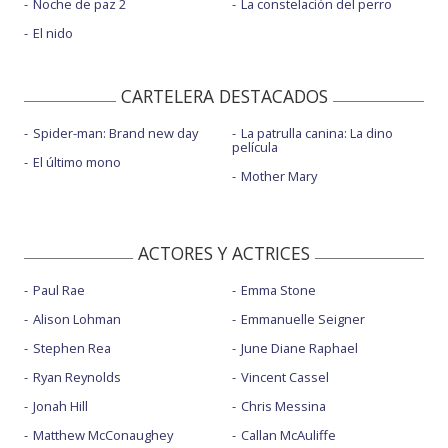
Noche de paz 2
La constelación del perro
El nido
CARTELERA DESTACADOS
Spider-man: Brand new day
La patrulla canina: La dino
película
El último mono
Mother Mary
ACTORES Y ACTRICES
Paul Rae
Emma Stone
Alison Lohman
Emmanuelle Seigner
Stephen Rea
June Diane Raphael
Ryan Reynolds
Vincent Cassel
Jonah Hill
Chris Messina
Matthew McConaughey
Callan McAuliffe