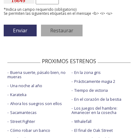
*Indica un campo requerido (obligatorio)
Se permiten las siguientes etiquetas en el mensaje <b> <i> <u>
PROXIMOS ESTRENOS
Buena suerte, pásalo bien, no
En la zona gris
mueras
Prácticamente magia 2
Una noche al año
Tiempo de victoria
Karateka
En el corazón de la bestia
Ahora los suegros son ellos
Los juegos del hambre:
Sacamantecas
Amanecer en la cosecha
Street Fighter
Whalefall
Cómo robar un banco
El final de Oak Street