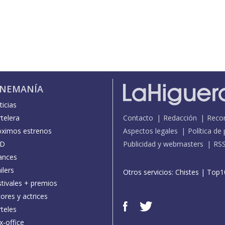
INEMANÍA
icias
telera
Contacto
Redacción
Reco
óximos estrenos
Aspectos legales
Política de
D
Publicidad y webmasters
RS
ances
ilers
Otros servicios:
Chistes
|
Top1
stivales + premios
ores y actrices
teles
x-office