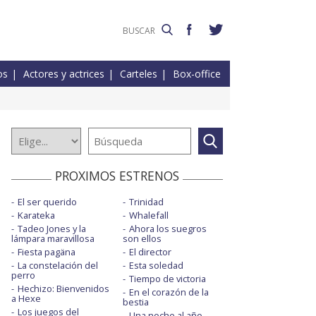
os
Actores y actrices
Carteles
Box-office
PROXIMOS ESTRENOS
El ser querido
Trinidad
Karateka
Whalefall
Tadeo Jones y la
Ahora los suegros
lámpara maravillosa
son ellos
Fiesta pagäna
El director
La constelación del
Esta soledad
perro
Tiempo de victoria
Hechizo: Bienvenidos
En el corazón de la
a Hexe
bestia
Los juegos del
Una noche al año