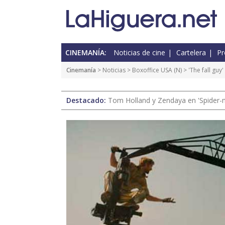
CINEMANÍA:
Noticias de cine
Cartelera
Pr
Cinemanía
>
Noticias
>
Boxoffice USA
(
N
) > 'The fall g
Destacado:
Tom Holland y Zendaya en 'Spider-