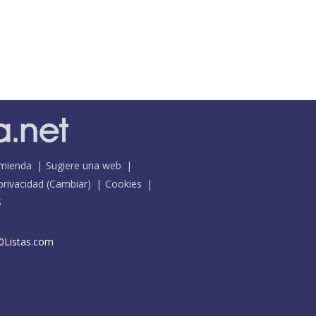
mienda
Sugiere una web
 privacidad
(
Cambiar
)
Cookies
S
0Listas.com