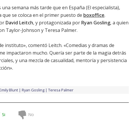
s una semana más tarde que en España (
El especialista
),
ya que se coloca en el primer puesto de
boxoffice
.
por
David Leitch
, y protagonizada por
Ryan Gosling
, a quien
on Taylor-Johnson
y
Teresa Palmer
.
de instituto», comentó Leitch. «Comedias y dramas de
l me impactaron mucho. Quería ser parte de la magia detrás
ciales, y una mezcla de casualidad, mentoría y persistencia
ción».
Emily Blunt
Ryan Gosling
Teresa Palmer
Si
No