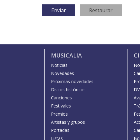
MUSICALIA
C
Noticias
Not
Novedades
Car
Próximas novedades
Pr
Discos históricos
DV
Canciones
Av
Festivales
Trá
Premios
Fe
Artistas y grupos
Act
Portadas
Car
Listas
Bo