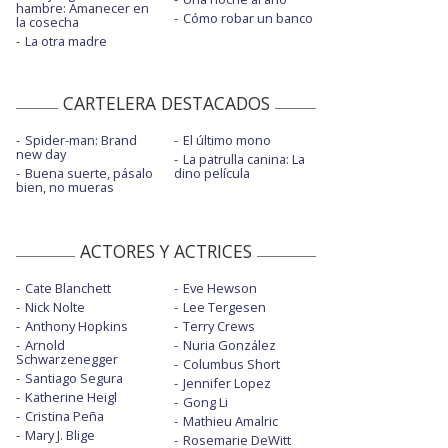
hambre: Amanecer en
Cómo robar un banco
la cosecha
La otra madre
CARTELERA DESTACADOS
Spider-man: Brand
El último mono
new day
La patrulla canina: La
Buena suerte, pásalo
dino película
bien, no mueras
ACTORES Y ACTRICES
Cate Blanchett
Eve Hewson
Nick Nolte
Lee Tergesen
Anthony Hopkins
Terry Crews
Arnold
Nuria González
Schwarzenegger
Columbus Short
Santiago Segura
Jennifer Lopez
Katherine Heigl
Gong Li
Cristina Peña
Mathieu Amalric
Mary J. Blige
Rosemarie DeWitt