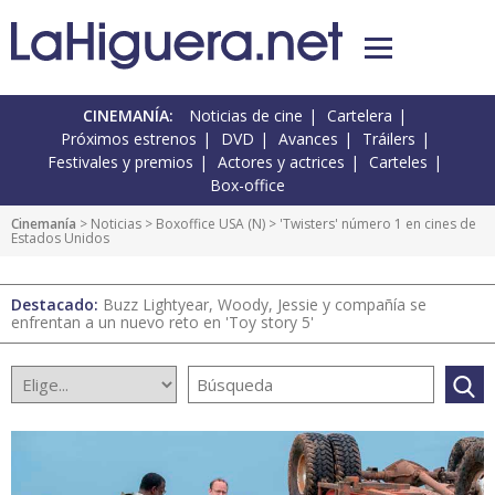
CINEMANÍA:
Noticias de cine
Cartelera
Próximos estrenos
DVD
Avances
Tráilers
Festivales y premios
Actores y actrices
Carteles
Box-office
Cinemanía
>
Noticias
>
Boxoffice USA
(
N
) > 'Twisters' número 1 en cines de
Estados Unidos
Destacado:
Buzz Lightyear, Woody, Jessie y compañía se
enfrentan a un nuevo reto en 'Toy story 5'