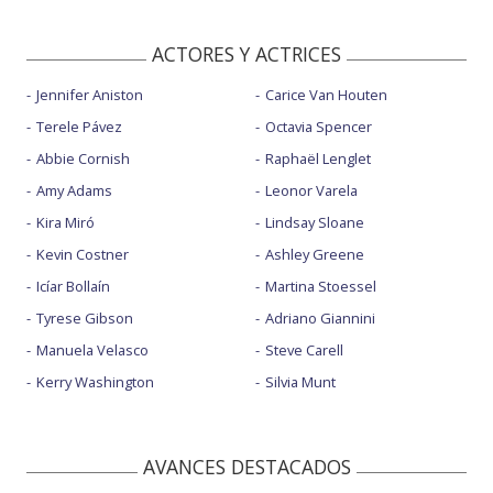
ACTORES Y ACTRICES
Jennifer Aniston
Carice Van Houten
Terele Pávez
Octavia Spencer
Abbie Cornish
Raphaël Lenglet
Amy Adams
Leonor Varela
Kira Miró
Lindsay Sloane
Kevin Costner
Ashley Greene
Icíar Bollaín
Martina Stoessel
Tyrese Gibson
Adriano Giannini
Manuela Velasco
Steve Carell
Kerry Washington
Silvia Munt
AVANCES DESTACADOS