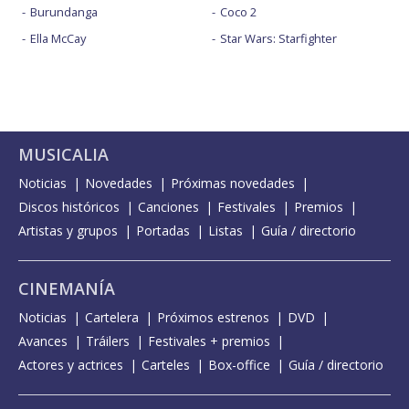
Burundanga
Coco 2
Ella McCay
Star Wars: Starfighter
MUSICALIA
Noticias
Novedades
Próximas novedades
Discos históricos
Canciones
Festivales
Premios
Artistas y grupos
Portadas
Listas
Guía / directorio
CINEMANÍA
Noticias
Cartelera
Próximos estrenos
DVD
Avances
Tráilers
Festivales + premios
Actores y actrices
Carteles
Box-office
Guía / directorio