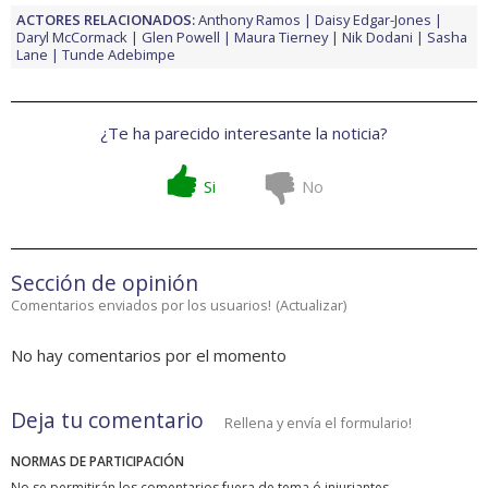
ACTORES RELACIONADOS:
Anthony Ramos
Daisy Edgar-Jones
Daryl McCormack
Glen Powell
Maura Tierney
Nik Dodani
Sasha
Lane
Tunde Adebimpe
¿Te ha parecido interesante la noticia?
Si
No
Sección de opinión
Comentarios enviados por los usuarios!
(
Actualizar
)
No hay comentarios por el momento
Deja tu comentario
Rellena y envía el formulario!
NORMAS DE PARTICIPACIÓN
No se permitirán los comentarios fuera de tema ó injuriantes