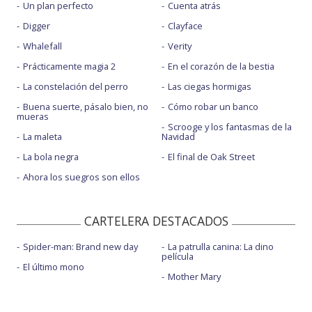
Un plan perfecto
Cuenta atrás
Digger
Clayface
Whalefall
Verity
Prácticamente magia 2
En el corazón de la bestia
La constelación del perro
Las ciegas hormigas
Buena suerte, pásalo bien, no
Cómo robar un banco
mueras
Scrooge y los fantasmas de la
La maleta
Navidad
La bola negra
El final de Oak Street
Ahora los suegros son ellos
CARTELERA DESTACADOS
Spider-man: Brand new day
La patrulla canina: La dino
película
El último mono
Mother Mary