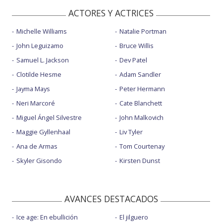
ACTORES Y ACTRICES
Michelle Williams
Natalie Portman
John Leguizamo
Bruce Willis
Samuel L. Jackson
Dev Patel
Clotilde Hesme
Adam Sandler
Jayma Mays
Peter Hermann
Neri Marcoré
Cate Blanchett
Miguel Ángel Silvestre
John Malkovich
Maggie Gyllenhaal
Liv Tyler
Ana de Armas
Tom Courtenay
Skyler Gisondo
Kirsten Dunst
AVANCES DESTACADOS
Ice age: En ebullición
El jilguero