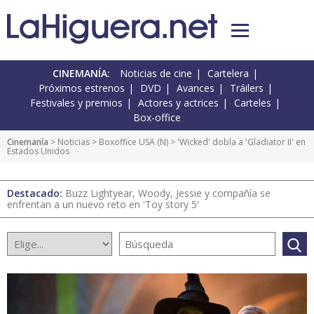
CINEMANÍA:
Noticias de cine
Cartelera
Próximos estrenos
DVD
Avances
Tráilers
Festivales y premios
Actores y actrices
Carteles
Box-office
Cinemanía
>
Noticias
>
Boxoffice USA
(
N
) > 'Wicked' dobla a 'Gladiator II' en
Estados Unidos
Destacado:
Buzz Lightyear, Woody, Jessie y compañía se
enfrentan a un nuevo reto en 'Toy story 5'