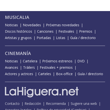
MUSICALIA
Noticias
Novedades
Próximas novedades
Discos históricos
Canciones
Festivales
Premios
Artistas y grupos
Portadas
Listas
Guía / directorio
CINEMANÍA
Noticias
Cartelera
Próximos estrenos
DVD
Avances
Tráilers
Festivales + premios
Actores y actrices
Carteles
Box-office
Guía / directorio
Contacto
Redacción
Recomienda
Sugiere una web
Aspectos legales
Política de privacidad
(
Cambiar
)