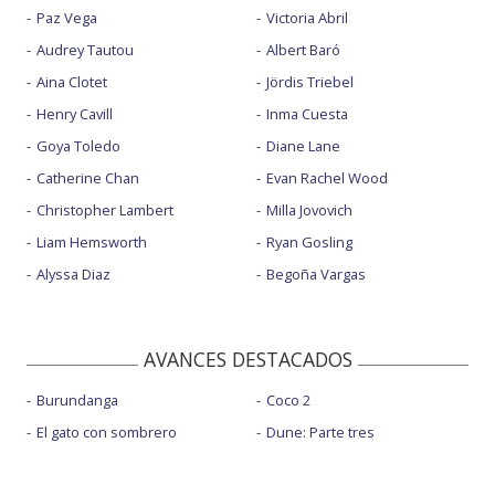
Paz Vega
Victoria Abril
Audrey Tautou
Albert Baró
Aina Clotet
Jördis Triebel
Henry Cavill
Inma Cuesta
Goya Toledo
Diane Lane
Catherine Chan
Evan Rachel Wood
Christopher Lambert
Milla Jovovich
Liam Hemsworth
Ryan Gosling
Alyssa Diaz
Begoña Vargas
AVANCES DESTACADOS
Burundanga
Coco 2
El gato con sombrero
Dune: Parte tres