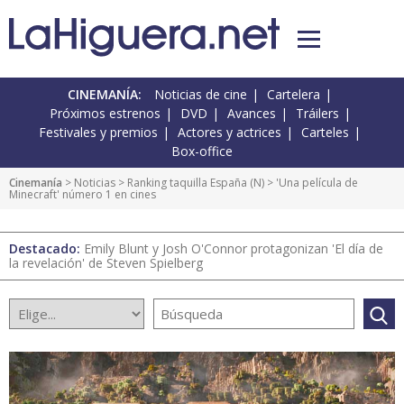
CINEMANÍA:
Noticias de cine
Cartelera
Próximos estrenos
DVD
Avances
Tráilers
Festivales y premios
Actores y actrices
Carteles
Box-office
Cinemanía
>
Noticias
>
Ranking taquilla España
(
N
) > 'Una película de
Minecraft' número 1 en cines
Destacado:
Emily Blunt y Josh O'Connor protagonizan 'El día de
la revelación' de Steven Spielberg