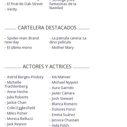
El final de Oak Street
fantasmas de la
Navidad
Verity
CARTELERA DESTACADOS
Spider-man: Brand
La patrulla canina: La
new day
dino película
El último mono
Mother Mary
ACTORES Y ACTRICES
Astrid Berges-Frisbey
Kiti Mánver
Michelle
Michael Nyqvist
Trachtenberg
Aura Garrido
Anne Heche
Javier Cámara
Julia Roberts
Josh Stewart
Jackie Chan
Blanca Romero
Colin Egglesfield
Dolores Fonzi
Miles Fisher
Emma Suárez
Monica Bellucci
Jessica Chastain
Jack Reynor
Aida Folch