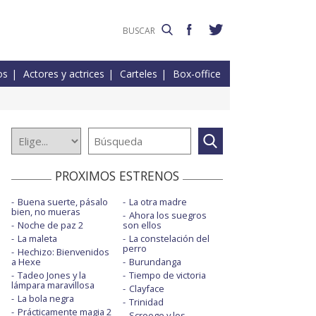
os
Actores y actrices
Carteles
Box-office
PROXIMOS ESTRENOS
Buena suerte, pásalo
La otra madre
bien, no mueras
Ahora los suegros
Noche de paz 2
son ellos
La maleta
La constelación del
perro
Hechizo: Bienvenidos
a Hexe
Burundanga
Tadeo Jones y la
Tiempo de victoria
lámpara maravillosa
Clayface
La bola negra
Trinidad
Prácticamente magia 2
Scrooge y los