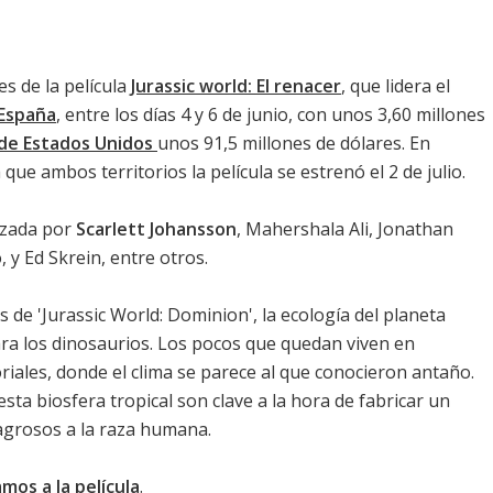
es de la película
Jurassic world: El renacer
, que lidera el
 España
, entre los días 4 y 6 de junio, con unos 3,60 millones
 de Estados Unidos
unos 91,5 millones de dólares. En
que ambos territorios la película se estrenó el 2 de julio.
izada por
Scarlett Johansson
,
Mahershala Ali
,
Jonathan
o
, y
Ed Skrein
, entre otros.
 de '
Jurassic World: Dominion
', la ecología del planeta
ra los dinosaurios. Los pocos que quedan viven en
riales, donde el clima se parece al que conocieron antaño.
sta biosfera tropical son clave a la hora de fabricar un
agrosos a la raza humana.
mos a la película
.