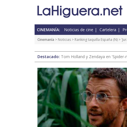
CINEMANÍA:
Noticias de cine
Cartelera
Pr
Cinemanía
>
Noticias
>
Ranking taquilla España
(
N
) > 'J
Destacado:
Tom Holland y Zendaya en 'Spider-