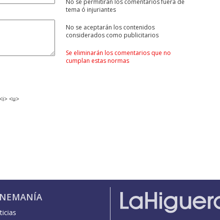
No se permitirán los comentarios fuera de
tema ó injuriantes
No se aceptarán los contenidos
considerados como publicitarios
Se eliminarán los comentarios que no
cumplan estas normas
<i> <u>
INEMANÍA
icias