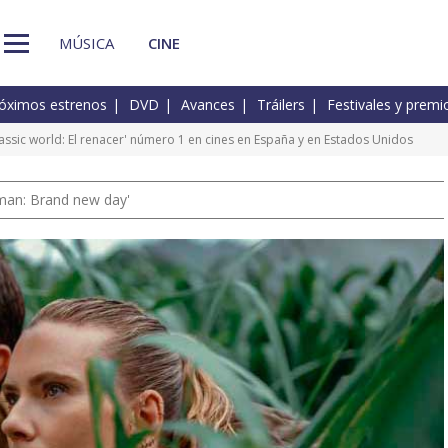
MÚSICA
CINE
óximos estrenos
DVD
Avances
Tráilers
Festivales y premi
urassic world: El renacer' número 1 en cines en España y en Estados Unidos
man: Brand new day'