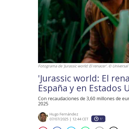
Fotograma de 'Jurassic world: El renacer'. © Universal 
'Jurassic world: El re
España y en Estados 
Con recaudaciones de 3,60 millones de euros
2025
Hugo Fernández
07/07/2025 | 12:44 CET
1'