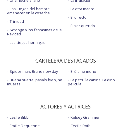
Una noche al año
La invitación
Los juegos del hambre:
La otra madre
Amanecer en la cosecha
El director
Trinidad
El ser querido
Scrooge y los fantasmas de la
Navidad
Las ciegas hormigas
CARTELERA DESTACADOS
Spider-man: Brand new day
El último mono
Buena suerte, pásalo bien, no
La patrulla canina: La dino
mueras
película
ACTORES Y ACTRICES
Leslie Bibb
Kelsey Grammer
Émilie Dequenne
Cecilia Roth