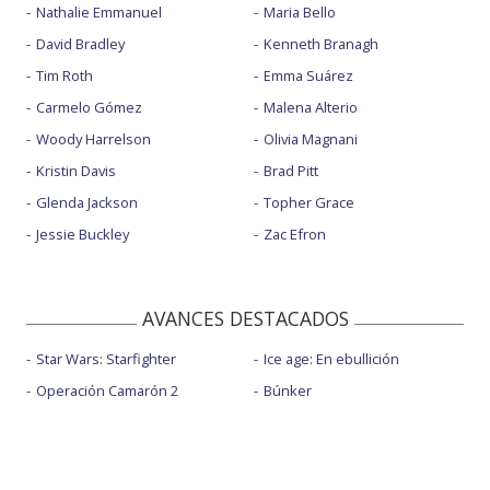
Nathalie Emmanuel
Maria Bello
David Bradley
Kenneth Branagh
Tim Roth
Emma Suárez
Carmelo Gómez
Malena Alterio
Woody Harrelson
Olivia Magnani
Kristin Davis
Brad Pitt
Glenda Jackson
Topher Grace
Jessie Buckley
Zac Efron
AVANCES DESTACADOS
Star Wars: Starfighter
Ice age: En ebullición
Operación Camarón 2
Búnker