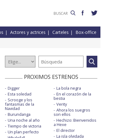
os
Actores y actrices
Carteles
Box-office
PROXIMOS ESTRENOS
Digger
La bola negra
Esta soledad
En el corazón de la
bestia
Scrooge y los
fantasmas de la
Verity
Navidad
Ahora los suegros
Burundanga
son ellos
Una noche al año
Hechizo: Bienvenidos
a Hexe
Tiempo de victoria
El director
Un plan perfecto
La isla olvidada
Whalefall