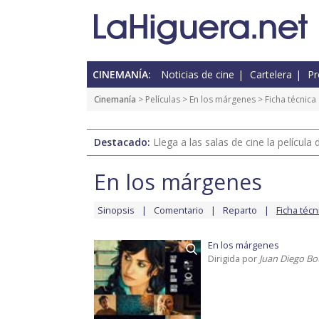
CINEMANÍA:
Noticias de cine
Cartelera
Pr
Cinemanía
> Películas >
En los márgenes
> Ficha técnica
Destacado:
Llega a las salas de cine la películ
En los márgenes
Sinopsis
Comentario
Reparto
Ficha técn
En los márgenes
Dirigida por
Juan Diego Bo