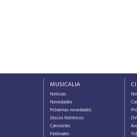
MUSICALIA
C
Noticias
Not
Novedades
Car
Próximas novedades
Pr
Discos históricos
DV
Canciones
Av
Festivales
Trá