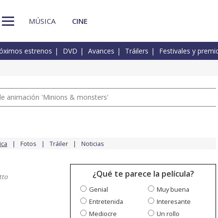
MÚSICA
CINE
óximos estrenos
DVD
Avances
Tráilers
Festivales y premi
a de animación 'Minions & monsters'
ica
Fotos
Tráiler
Noticias
¿Qué te parece la película?
tto
Genial
Muy buena
Entretenida
Interesante
Mediocre
Un rollo