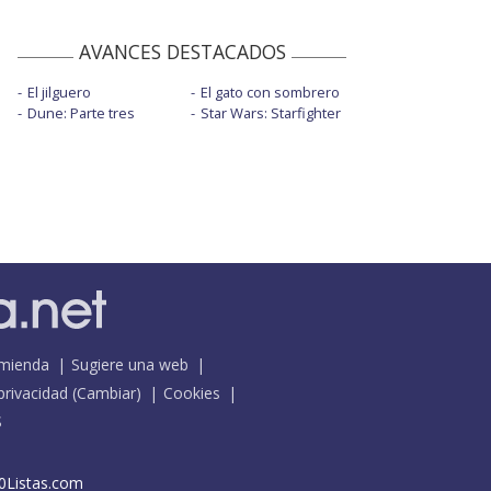
AVANCES DESTACADOS
El jilguero
El gato con sombrero
Dune: Parte tres
Star Wars: Starfighter
mienda
Sugiere una web
 privacidad
(
Cambiar
)
Cookies
S
0Listas.com