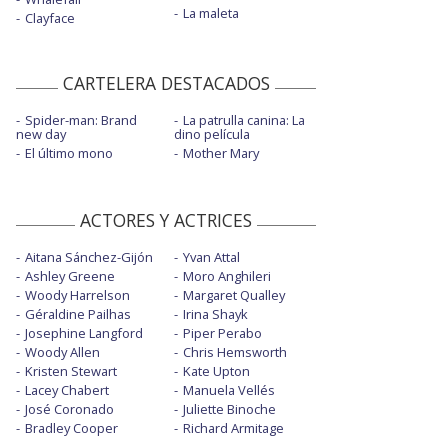
La maleta
Clayface
CARTELERA DESTACADOS
Spider-man: Brand
La patrulla canina: La
new day
dino película
El último mono
Mother Mary
ACTORES Y ACTRICES
Aitana Sánchez-Gijón
Yvan Attal
Ashley Greene
Moro Anghileri
Woody Harrelson
Margaret Qualley
Géraldine Pailhas
Irina Shayk
Josephine Langford
Piper Perabo
Woody Allen
Chris Hemsworth
Kristen Stewart
Kate Upton
Lacey Chabert
Manuela Vellés
José Coronado
Juliette Binoche
Bradley Cooper
Richard Armitage