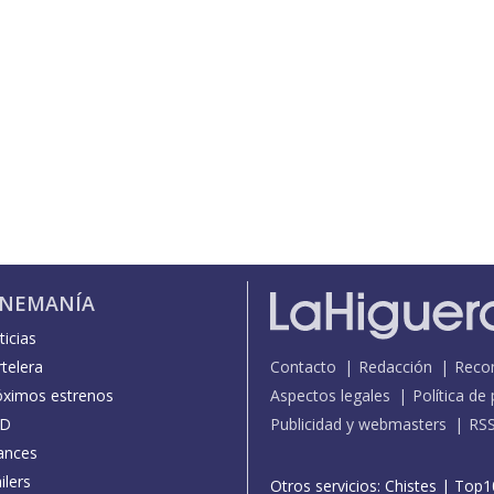
INEMANÍA
icias
telera
Contacto
Redacción
Reco
óximos estrenos
Aspectos legales
Política de
D
Publicidad y webmasters
RS
ances
ilers
Otros servicios:
Chistes
|
Top1