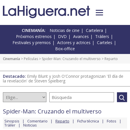
CINEMANÍA:
Noticias de cine
Cartelera
Próximos estrenos
DVD
Avances
Tráilers
Festivales y premios
Actores y actrices
Carteles
Box-office
Cinemanía
> Películas >
Spider-Man: Cruzando el multiverso
> Reparto
Destacado:
Emily Blunt y Josh O'Connor protagonizan 'El día de
la revelación' de Steven Spielberg
Spider-Man: Cruzando el multiverso
Sinopsis
Comentario
Reparto
Ficha técnica
Fotos
Tráiler
Noticias