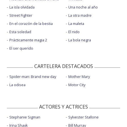
La isla olvidada
Una noche al año
Street Fighter
La otra madre
En el corazón de la bestia
La maleta
Esta soledad
El nido
Prácticamente magia 2
La bola negra
El ser querido
CARTELERA DESTACADOS
Spider-man: Brand new day
Mother Mary
La odisea
Motor City
ACTORES Y ACTRICES
Stephanie Sigman
Sylvester Stallone
Irina Shayk
Bill Murray