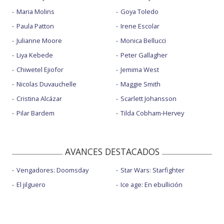
Maria Molins
Goya Toledo
Paula Patton
Irene Escolar
Julianne Moore
Monica Bellucci
Liya Kebede
Peter Gallagher
Chiwetel Ejiofor
Jemima West
Nicolas Duvauchelle
Maggie Smith
Cristina Alcázar
Scarlett Johansson
Pilar Bardem
Tilda Cobham-Hervey
AVANCES DESTACADOS
Vengadores: Doomsday
Star Wars: Starfighter
El jilguero
Ice age: En ebullición