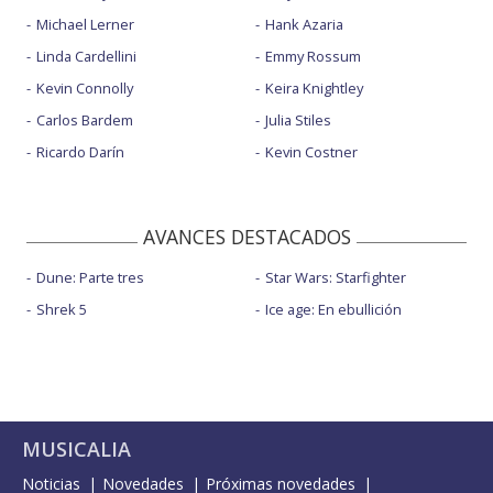
Michael Lerner
Hank Azaria
Linda Cardellini
Emmy Rossum
Kevin Connolly
Keira Knightley
Carlos Bardem
Julia Stiles
Ricardo Darín
Kevin Costner
AVANCES DESTACADOS
Dune: Parte tres
Star Wars: Starfighter
Shrek 5
Ice age: En ebullición
MUSICALIA
Noticias
Novedades
Próximas novedades