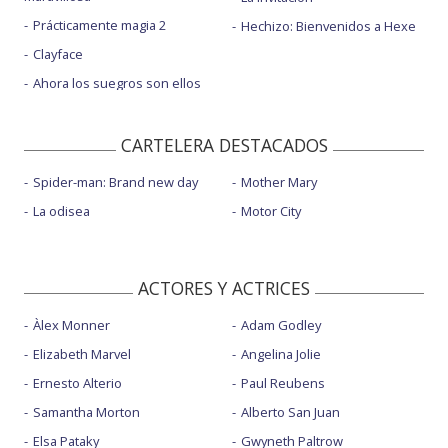
Prácticamente magia 2
Hechizo: Bienvenidos a Hexe
Clayface
Ahora los suegros son ellos
CARTELERA DESTACADOS
Spider-man: Brand new day
Mother Mary
La odisea
Motor City
ACTORES Y ACTRICES
Àlex Monner
Adam Godley
Elizabeth Marvel
Angelina Jolie
Ernesto Alterio
Paul Reubens
Samantha Morton
Alberto San Juan
Elsa Pataky
Gwyneth Paltrow