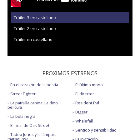
Tráiler 3 en castellano
Tráiler 2 en castellano
Tráiler en castellano
PROXIMOS ESTRENOS
En el corazón de la bestia
El último mono
Street Fighter
El director
La patrulla canina: La dino
Resident Evil
película
Digger
La bola negra
Whalefall
El final de Oak Street
Sentido y sensibilidad
Tadeo Jones y la lámpara
maravillosa
La invitación