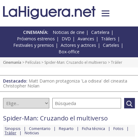
CINEMANÍA:
Noticias de cine
Cartelera
Próximos estrenos
DVD
Avances
Tráilers
Festivales y premios
Actores y actrices
Carteles
Box-office
Cinemanía
> Películas >
Spider-Man: Cruzando el multiverso
> Tráiler
Destacado:
Matt Damon protagoniza 'La odisea' del cineasta
Christopher Nolan
Spider-Man: Cruzando el multiverso
Sinopsis
Comentario
Reparto
Ficha técnica
Fotos
Tráiler
Noticias