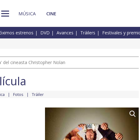
MÚSICA
CINE
óximos estrenos
DVD
Avances
Tráilers
Festivales y premi
 del cineasta Christopher Nolan
lícula
ica
Fotos
Tráiler