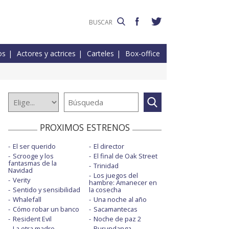
os
Actores y actrices
Carteles
Box-office
PROXIMOS ESTRENOS
El ser querido
El director
Scrooge y los
El final de Oak Street
fantasmas de la
Trinidad
Navidad
Los juegos del
Verity
hambre: Amanecer en
Sentido y sensibilidad
la cosecha
Whalefall
Una noche al año
Cómo robar un banco
Sacamantecas
Resident Evil
Noche de paz 2
La otra madre
Burundanga