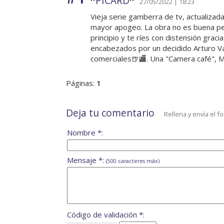
··PICARD··
27/05/2022 | 18:23
Vieja serie gamberra de tv, actualizada 
mayor apogeo. La obra no es buena pe
principio y te ríes con distensión grac
encabezados por un decidido Arturo Val
comerciales🍺🏬. Una "Camera café", MAJ
Páginas:
1
Deja tu comentario
Rellena y envía el f
Nombre *:
Mensaje *:
(500 caracteres máx)
Código de validación *: