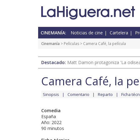
CINEMANÍA:
Noticias de cine
Cartelera
Pr
Cinemanía
> Películas > Camera Café, la película
Destacado:
Matt Damon protagoniza 'La odisea'
Camera Café, la pe
Sinopsis
Comentario
Reparto
Ficha técn
Comedia
España
Año: 2022
90 minutos