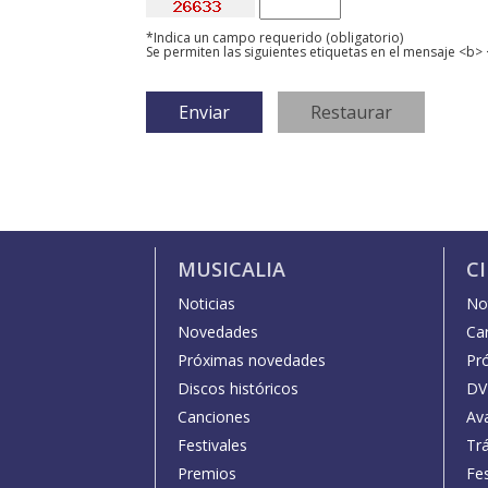
*Indica un campo requerido (obligatorio)
Se permiten las siguientes etiquetas en el mensaje <b> 
MUSICALIA
C
Noticias
Not
Novedades
Car
Próximas novedades
Pr
Discos históricos
DV
Canciones
Av
Festivales
Trá
Premios
Fe