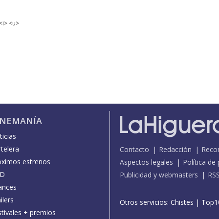
<i> <u>
INEMANÍA
icias
telera
Contacto
Redacción
Reco
óximos estrenos
Aspectos legales
Política de
D
Publicidad y webmasters
RS
ances
ilers
Otros servicios:
Chistes
|
Top1
stivales + premios