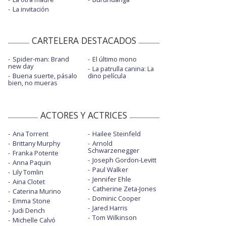
La invitación
CARTELERA DESTACADOS
Spider-man: Brand
El último mono
new day
La patrulla canina: La
Buena suerte, pásalo
dino película
bien, no mueras
ACTORES Y ACTRICES
Ana Torrent
Hailee Steinfeld
Brittany Murphy
Arnold
Schwarzenegger
Franka Potente
Joseph Gordon-Levitt
Anna Paquin
Paul Walker
Lily Tomlin
Jennifer Ehle
Aina Clotet
Catherine Zeta-Jones
Caterina Murino
Dominic Cooper
Emma Stone
Jared Harris
Judi Dench
Tom Wilkinson
Michelle Calvó