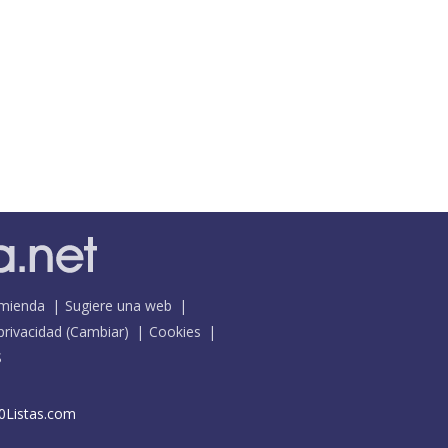
mienda
Sugiere una web
 privacidad
(
Cambiar
)
Cookies
S
0Listas.com