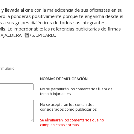
y llevada al cine con la maledicencia de sus oficinistas en su
ro la ponderas positivamente porque te engancha desde el
ias a sus golpes dialécticos de todos sus integrantes,
ls. Lo imperdonable: las referencias publicitarias de firmas
A...DERA. .2️⃣/5. ..PICARD..
ormulario!
NORMAS DE PARTICIPACIÓN
No se permitirán los comentarios fuera de
tema ó injuriantes
No se aceptarán los contenidos
considerados como publicitarios
Se eliminarán los comentarios que no
cumplan estas normas