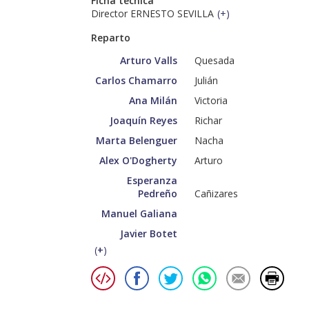
Ficha técnica
Director ERNESTO SEVILLA
(
+
)
Reparto
Arturo Valls
Quesada
Carlos Chamarro
Julián
Ana Milán
Victoria
Joaquín Reyes
Richar
Marta Belenguer
Nacha
Alex O'Dogherty
Arturo
Esperanza
Pedreño
Cañizares
Manuel Galiana
Javier Botet
(
+
)