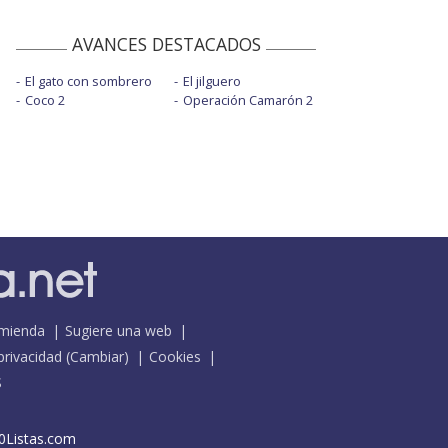
AVANCES DESTACADOS
El gato con sombrero
El jilguero
Coco 2
Operación Camarón 2
mienda
Sugiere una web
 privacidad
(
Cambiar
)
Cookies
S
0Listas.com