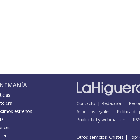
INEMANÍA
icias
telera
Contacto
Redacción
Reco
óximos estrenos
Aspectos legales
Política de
D
Publicidad y webmasters
RS
ances
ilers
Otros servicios:
Chistes
|
Top1