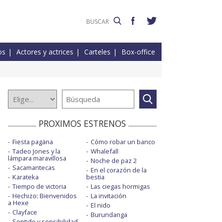
os
Actores y actrices
Carteles
Box-office
PROXIMOS ESTRENOS
Fiesta pagäna
Cómo robar un banco
Tadeo Jones y la
Whalefall
lámpara maravillosa
Noche de paz 2
Sacamantecas
En el corazón de la
Karateka
bestia
Tiempo de victoria
Las ciegas hormigas
Hechizo: Bienvenidos
La invitación
a Hexe
El nido
Clayface
Burundanga
Sentido y sensibilidad