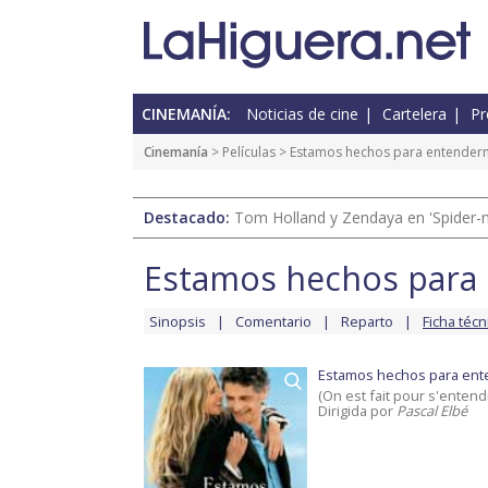
CINEMANÍA:
Noticias de cine
Cartelera
Pr
Cinemanía
> Películas >
Estamos hechos para entender
Destacado:
Tom Holland y Zendaya en 'Spider-
Estamos hechos para
Sinopsis
Comentario
Reparto
Ficha técn
Estamos hechos para en
(On est fait pour s'entend
Dirigida por
Pascal Elbé