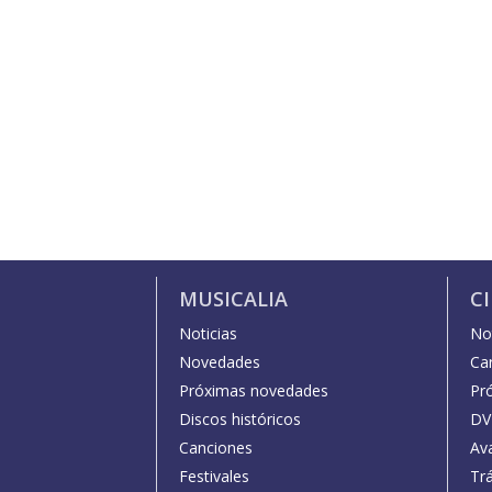
MUSICALIA
C
Noticias
Not
Novedades
Car
Próximas novedades
Pr
Discos históricos
DV
Canciones
Av
Festivales
Trá