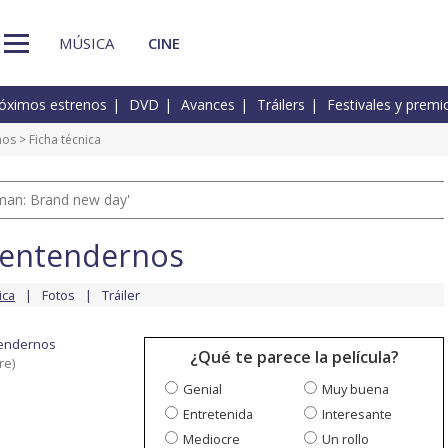
MÚSICA
CINE
óximos estrenos
DVD
Avances
Tráilers
Festivales y premi
nos
> Ficha técnica
man: Brand new day'
 entendernos
ica
Fotos
Tráiler
tendernos
¿Qué te parece la película?
re)
Genial
Muy buena
Entretenida
Interesante
Mediocre
Un rollo