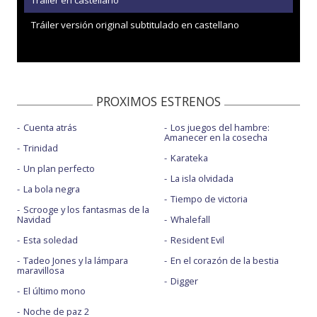
Tráiler en castellano
Tráiler versión original subtitulado en castellano
PROXIMOS ESTRENOS
Cuenta atrás
Los juegos del hambre:
Amanecer en la cosecha
Trinidad
Karateka
Un plan perfecto
La isla olvidada
La bola negra
Tiempo de victoria
Scrooge y los fantasmas de la
Navidad
Whalefall
Esta soledad
Resident Evil
Tadeo Jones y la lámpara
En el corazón de la bestia
maravillosa
Digger
El último mono
Noche de paz 2