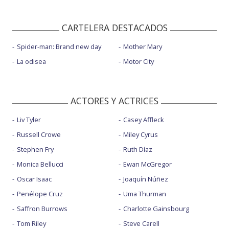
CARTELERA DESTACADOS
Spider-man: Brand new day
Mother Mary
La odisea
Motor City
ACTORES Y ACTRICES
Liv Tyler
Casey Affleck
Russell Crowe
Miley Cyrus
Stephen Fry
Ruth Díaz
Monica Bellucci
Ewan McGregor
Oscar Isaac
Joaquín Núñez
Penélope Cruz
Uma Thurman
Saffron Burrows
Charlotte Gainsbourg
Tom Riley
Steve Carell