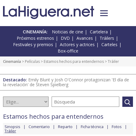
CINEMANÍA:
Noticias de cine
Cartelera
Próximos estrenos
DVD
Avances
Tráilers
Festivales y premios
Actores y actrices
Carteles
Box-office
Cinemanía
> Películas >
Estamos hechos para entendernos
> Tráiler
Destacado:
Emily Blunt y Josh O'Connor protagonizan 'El día de
la revelación' de Steven Spielberg
Estamos hechos para entendernos
Sinopsis
Comentario
Reparto
Ficha técnica
Fotos
Tráiler