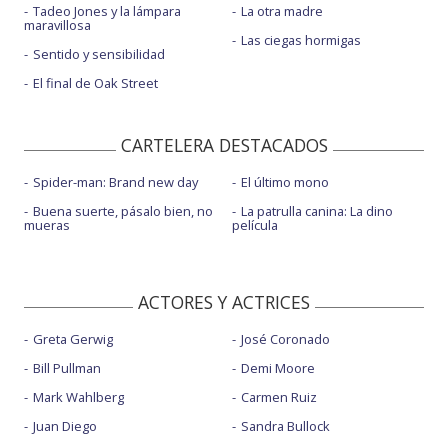
Tadeo Jones y la lámpara
La otra madre
maravillosa
Las ciegas hormigas
Sentido y sensibilidad
El final de Oak Street
CARTELERA DESTACADOS
Spider-man: Brand new day
El último mono
Buena suerte, pásalo bien, no
La patrulla canina: La dino
mueras
película
ACTORES Y ACTRICES
Greta Gerwig
José Coronado
Bill Pullman
Demi Moore
Mark Wahlberg
Carmen Ruiz
Juan Diego
Sandra Bullock