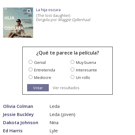
La hija oscura
(The lost daughter)
Dirigida por
Maggie Gyllenhaal
¿Qué te parece la película?
Genial
Muy buena
Entretenida
Interesante
Mediocre
Un rollo
Votar
Ver resultados
Olivia Colman
Leda
Jessie Buckley
Leda (joven)
Dakota Johnson
Nina
Ed Harris
Lyle