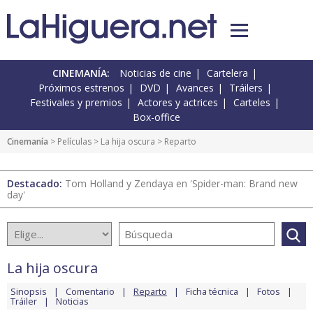
CINEMANÍA:
Noticias de cine
Cartelera
Próximos estrenos
DVD
Avances
Tráilers
Festivales y premios
Actores y actrices
Carteles
Box-office
Cinemanía
> Películas >
La hija oscura
> Reparto
Destacado:
Tom Holland y Zendaya en 'Spider-man: Brand new
day'
La hija oscura
Sinopsis
Comentario
Reparto
Ficha técnica
Fotos
Tráiler
Noticias