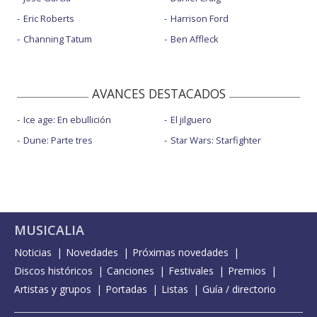
Eric Roberts
Harrison Ford
Channing Tatum
Ben Affleck
AVANCES DESTACADOS
Ice age: En ebullición
El jilguero
Dune: Parte tres
Star Wars: Starfighter
MUSICALIA
Noticias
Novedades
Próximas novedades
Discos históricos
Canciones
Festivales
Premios
Artistas y grupos
Portadas
Listas
Guía / directorio