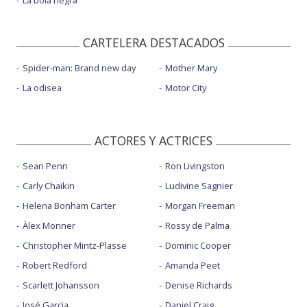
La bola negra
CARTELERA DESTACADOS
Spider-man: Brand new day
Mother Mary
La odisea
Motor City
ACTORES Y ACTRICES
Sean Penn
Ron Livingston
Carly Chaikin
Ludivine Sagnier
Helena Bonham Carter
Morgan Freeman
Àlex Monner
Rossy de Palma
Christopher Mintz-Plasse
Dominic Cooper
Robert Redford
Amanda Peet
Scarlett Johansson
Denise Richards
José Garcia
Daniel Craig