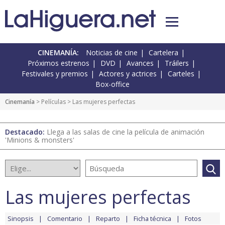
CINEMANÍA:
Noticias de cine
Cartelera
Próximos estrenos
DVD
Avances
Tráilers
Festivales y premios
Actores y actrices
Carteles
Box-office
Cinemanía
> Películas > Las mujeres perfectas
Destacado:
Llega a las salas de cine la película de animación
'Minions & monsters'
Las mujeres perfectas
Sinopsis
Comentario
Reparto
Ficha técnica
Fotos