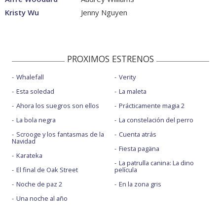
Kristy Wu
Jenny Nguyen
PROXIMOS ESTRENOS
Whalefall
Verity
Esta soledad
La maleta
Ahora los suegros son ellos
Prácticamente magia 2
La bola negra
La constelación del perro
Scrooge y los fantasmas de la
Cuenta atrás
Navidad
Fiesta pagäna
Karateka
La patrulla canina: La dino
El final de Oak Street
película
Noche de paz 2
En la zona gris
Una noche al año