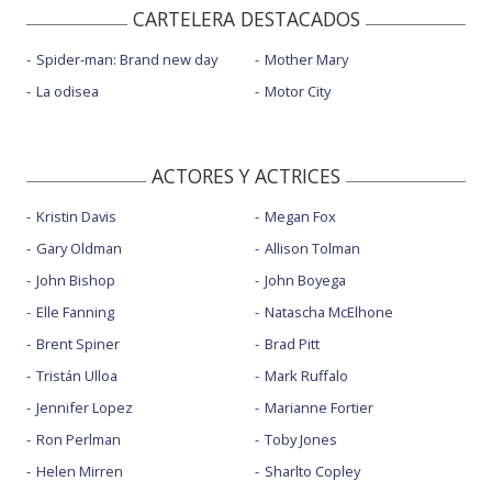
CARTELERA DESTACADOS
Spider-man: Brand new day
Mother Mary
La odisea
Motor City
ACTORES Y ACTRICES
Kristin Davis
Megan Fox
Gary Oldman
Allison Tolman
John Bishop
John Boyega
Elle Fanning
Natascha McElhone
Brent Spiner
Brad Pitt
Tristán Ulloa
Mark Ruffalo
Jennifer Lopez
Marianne Fortier
Ron Perlman
Toby Jones
Helen Mirren
Sharlto Copley