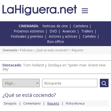
CINEMANÍA:
Noticias de cine
Cartelera
Próximos estrenos
DVD
Avances
Tráilers
Festivales y premios
Actores y actrices
Carteles
Box-office
Cinemanía
> Películas >
¿Qué se está cociendo?
> Reparto
Destacado:
Tom Holland y Zendaya en 'Spider-man: Brand new
day'
¿Qué se está cociendo?
Sinopsis
Comentario
Reparto
Ficha técnica