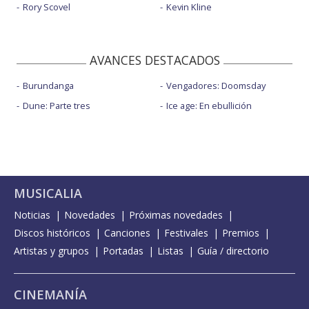
Rory Scovel
Kevin Kline
AVANCES DESTACADOS
Burundanga
Vengadores: Doomsday
Dune: Parte tres
Ice age: En ebullición
MUSICALIA
Noticias
Novedades
Próximas novedades
Discos históricos
Canciones
Festivales
Premios
Artistas y grupos
Portadas
Listas
Guía / directorio
CINEMANÍA