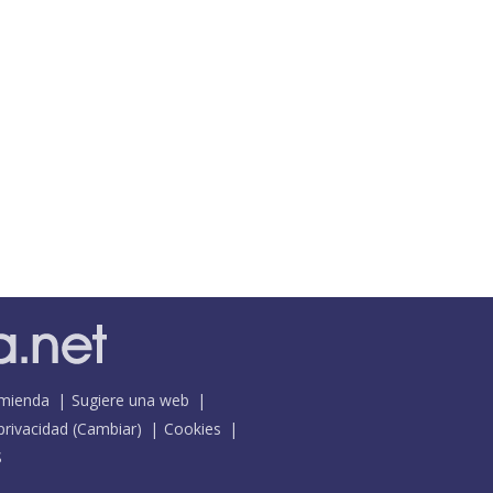
mienda
Sugiere una web
 privacidad
(
Cambiar
)
Cookies
S