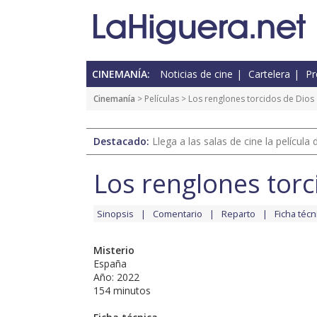
CINEMANÍA:
Noticias de cine
Cartelera
Pr
Cinemanía
> Películas > Los renglones torcidos de Dios
Destacado:
Llega a las salas de cine la películ
Los renglones torc
Sinopsis
Comentario
Reparto
Ficha técn
Misterio
España
Año: 2022
154 minutos