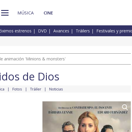
MÚSICA
CINE
óximos estrenos
DVD
Avances
Tráilers
Festivales y premi
a de animación 'Minions & monsters'
idos de Dios
ica
Fotos
Tráiler
Noticias