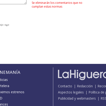
Se eliminarán los comentarios que no
cumplan estas normas
<i> <u>
INEMANÍA
icias
telera
Contacto
Redacción
Reco
óximos estrenos
Aspectos legales
Política de
D
Publicidad y webmasters
RS
ances