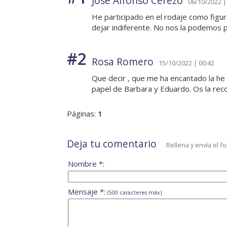
Jose Alfonso Cerezo
06/10/2022 |
He participado en el rodaje como figur
dejar indiferente. No nos la podemos p
#2
Rosa Romero
15/10/2022 | 00:42
Que decir , que me ha encantado la he
papel de Barbara y Eduardo. Os la rec
Páginas:
1
Deja tu comentario
Rellena y envía el f
Nombre *:
Mensaje *:
(500 caracteres máx)