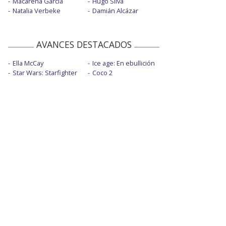
Macarena García
Hugo Silva
Natalia Verbeke
Damián Alcázar
AVANCES DESTACADOS
Ella McCay
Ice age: En ebullición
Star Wars: Starfighter
Coco 2