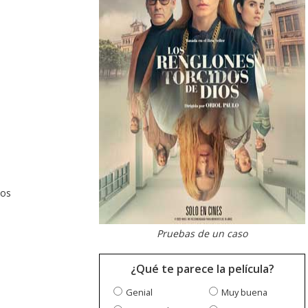
dos
Pruebas de un caso
¿Qué te parece la película?
Genial
Muy buena