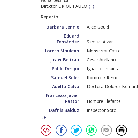
Ficha técnica
Director ORIOL PAULO
(
+
)
Reparto
Bárbara Lennie
Alice Gould
Eduard
Fernández
Samuel Alvar
Loreto Mauleón
Monserrat Castoli
Javier Beltrán
César Arellano
Pablo Derqui
Ignacio Urquieta
Samuel Soler
Rómulo / Remo
Adelfa Calvo
Doctora Dolores Bernar
Francisco Javier
Pastor
Hombre Elefante
Dafnis Balduz
Inspector Soto
(
+
)