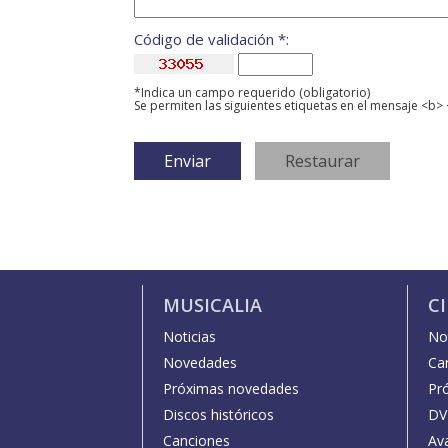
Código de validación *:
*Indica un campo requerido (obligatorio)
Se permiten las siguientes etiquetas en el mensaje <b> 
MUSICALIA
C
Noticias
Not
Novedades
Car
Próximas novedades
Pr
Discos históricos
DV
Canciones
Av