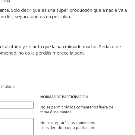
 10:44
ante. Solo decir que es una súper producción que a nadie va a
erder, seguro que es un peliculón.
 disfrutado y se nota que la han mimado mucho. Pedazo de
omiendo, no os la perdáis merece la pena
ormulario!
NORMAS DE PARTICIPACIÓN
No se permitirán los comentarios fuera de
tema ó injuriantes
No se aceptarán los contenidos
considerados como publicitarios