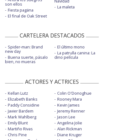
Navidad
son ellos
La maleta
Fiesta pagäna
El final de Oak Street
CARTELERA DESTACADOS
Spider-man: Brand
El último mono
new day
La patrulla canina: La
Buena suerte, pásalo
dino película
bien, no mueras
ACTORES Y ACTRICES
Kellan Lutz
Colin O'Donoghue
Elizabeth Banks
Rooney Mara
Paddy Considine
Kevin James
Javier Bardem
Jeremy Renner
Mark Wahlberg
Jason Lee
Emily Blunt
Angelina Jolie
Martiño Rivas
Alan Rickman
Chris Pine
Diane Kruger