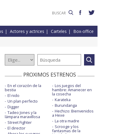
os
Actores y actrices
Carteles
Box-office
PROXIMOS ESTRENOS
En el corazón de la
Los juegos del
bestia
hambre: Amanecer en
la cosecha
El nido
Karateka
Un plan perfecto
Burundanga
Digger
Hechizo: Bienvenidos
Tadeo Jones y la
a Hexe
lámpara maravillosa
La otra madre
Street Fighter
Scrooge y los
El director
fantasmas de la
Ahora los suegros