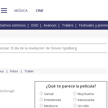
MÚSICA
CINE
óximos estrenos
DVD
Avances
Tráilers
Festivales y premi
izan 'El día de la revelación' de Steven Spielberg
ica
Fotos
Tráiler
¿Qué te parece la película?
 McDonagh
Genial
Muy buena
Entretenida
Interesante
Mediocre
Un rollo