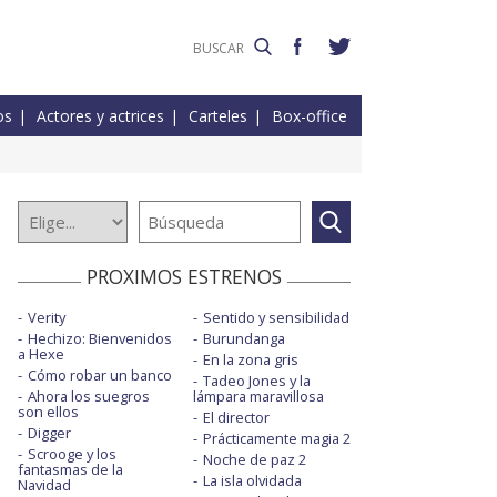
os
Actores y actrices
Carteles
Box-office
PROXIMOS ESTRENOS
Verity
Sentido y sensibilidad
Hechizo: Bienvenidos
Burundanga
a Hexe
En la zona gris
Cómo robar un banco
Tadeo Jones y la
Ahora los suegros
lámpara maravillosa
son ellos
El director
Digger
Prácticamente magia 2
Scrooge y los
Noche de paz 2
fantasmas de la
La isla olvidada
Navidad