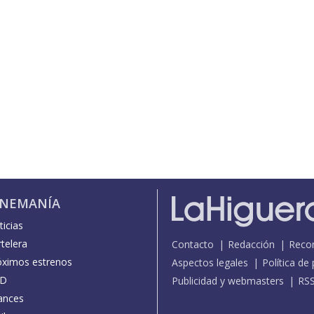
INEMANÍA
icias
telera
Contacto
Redacción
Reco
óximos estrenos
Aspectos legales
Política de
D
Publicidad y webmasters
RS
ances