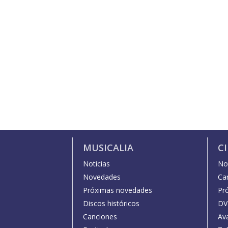
MUSICALIA
C
Noticias
Not
Novedades
Car
Próximas novedades
Pr
Discos históricos
DV
Canciones
Av