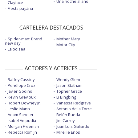
Una noche al año
Clayface
Fiesta pagäna
CARTELERA DESTACADOS
Spider-man: Brand
Mother Mary
new day
Motor City
La odisea
ACTORES Y ACTRICES
Raffey Cassidy
Wendy Glenn
Penélope Cruz
Jason Statham
Javier Godino
Topher Grace
Kevin Grevioux
Li Bingbing
Robert Downey Jr.
Vanessa Redgrave
Leslie Mann
Antonio de la Torre
Adam Sandler
Belén Rueda
Isabel Ampudia
Jim Carrey
Morgan Freeman
Juan Luis Galiardo
Rebecca Romijn
Mireille Enos