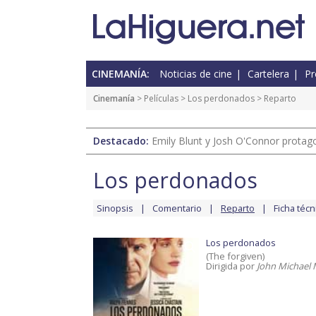
CINEMANÍA:
Noticias de cine
Cartelera
Pr
Cinemanía
> Películas >
Los perdonados
> Reparto
Destacado:
Emily Blunt y Josh O'Connor protagon
Los perdonados
Sinopsis
Comentario
Reparto
Ficha técn
Los perdonados
(The forgiven)
Dirigida por
John Michael