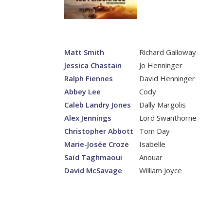
Matt Smith
Richard Galloway
Jessica Chastain
Jo Henninger
Ralph Fiennes
David Henninger
Abbey Lee
Cody
Caleb Landry Jones
Dally Margolis
Alex Jennings
Lord Swanthorne
Christopher Abbott
Tom Day
Marie-Josée Croze
Isabelle
Saïd Taghmaoui
Anouar
David McSavage
William Joyce