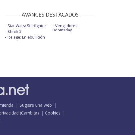
AVANCES DESTACADOS
Star Wars: Starfighter
Vengadores:
Doomsday
Shrek 5
Ice age: En ebullición
mienda
Sugiere una web
 privacidad
(
Cambiar
)
Cookies
S