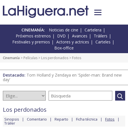
CINEMANÍA:
Noticias de cine
Cartelera
Próximos estrenos
DVD
Avances
Tráilers
Festivales y premios
Actores y actrices
Carteles
Box-office
Cinemanía
> Películas >
Los perdonados
> Fotos
Destacado:
Tom Holland y Zendaya en 'Spider-man: Brand new
day'
Los perdonados
Sinopsis
Comentario
Reparto
Ficha técnica
Fotos
Tráiler