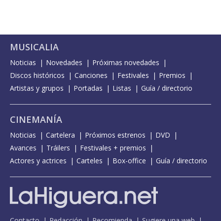
MUSICALIA
Noticias
Novedades
Próximas novedades
Discos históricos
Canciones
Festivales
Premios
Artistas y grupos
Portadas
Listas
Guía / directorio
CINEMANÍA
Noticias
Cartelera
Próximos estrenos
DVD
Avances
Tráilers
Festivales + premios
Actores y actrices
Carteles
Box-office
Guía / directorio
Contacto
Redacción
Recomienda
Sugiere una web