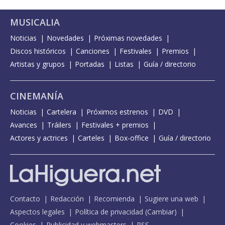
MUSICALIA
Noticias
Novedades
Próximas novedades
Discos históricos
Canciones
Festivales
Premios
Artistas y grupos
Portadas
Listas
Guía / directorio
CINEMANÍA
Noticias
Cartelera
Próximos estrenos
DVD
Avances
Tráilers
Festivales + premios
Actores y actrices
Carteles
Box-office
Guía / directorio
Contacto
Redacción
Recomienda
Sugiere una web
Aspectos legales
Política de privacidad
(
Cambiar
)
Cookies
Publicidad y webmasters
RSS