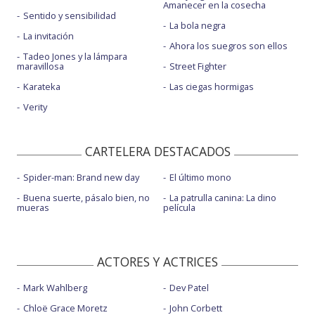
Amanecer en la cosecha
Sentido y sensibilidad
La bola negra
La invitación
Ahora los suegros son ellos
Tadeo Jones y la lámpara
maravillosa
Street Fighter
Karateka
Las ciegas hormigas
Verity
CARTELERA DESTACADOS
Spider-man: Brand new day
El último mono
Buena suerte, pásalo bien, no
La patrulla canina: La dino
mueras
película
ACTORES Y ACTRICES
Mark Wahlberg
Dev Patel
Chloë Grace Moretz
John Corbett