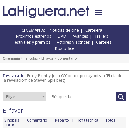
CINEMANÍA:
Noticias de cine
Cartelera
Próximos estrenos
DVD
Avances
Tráilers
Festivales y premios
Actores y actrices
Carteles
Box-office
Cinemanía
> Películas >
El favor
> Comentario
Destacado:
Emily Blunt y Josh O'Connor protagonizan 'El día de
la revelación' de Steven Spielberg
El favor
Sinopsis
Comentario
Reparto
Ficha técnica
Fotos
Tráiler