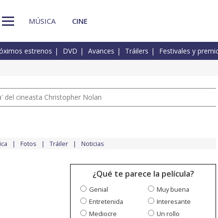
MÚSICA
CINE
óximos estrenos
DVD
Avances
Tráilers
Festivales y premi
 del cineasta Christopher Nolan
ica
Fotos
Tráiler
Noticias
¿Qué te parece la película?
Genial
Muy buena
Entretenida
Interesante
Mediocre
Un rollo