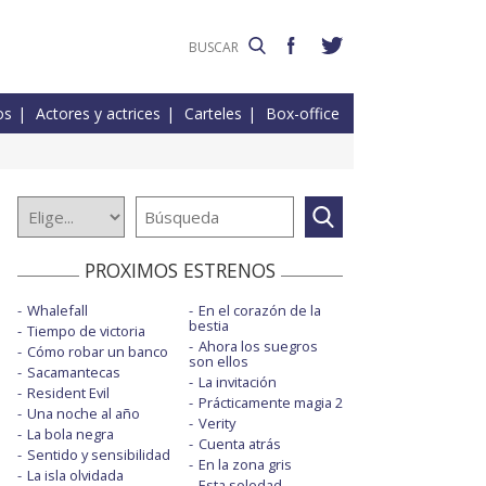
os
Actores y actrices
Carteles
Box-office
PROXIMOS ESTRENOS
Whalefall
En el corazón de la
bestia
Tiempo de victoria
Ahora los suegros
Cómo robar un banco
son ellos
Sacamantecas
La invitación
Resident Evil
Prácticamente magia 2
Una noche al año
Verity
La bola negra
Cuenta atrás
Sentido y sensibilidad
En la zona gris
La isla olvidada
Esta soledad