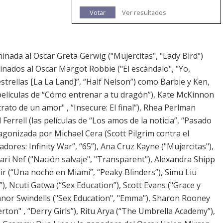
Votar
Ver resultados
inada al Oscar Greta Gerwig ("Mujercitas", "Lady Bird")
inados al Oscar Margot Robbie ("El escándalo", "Yo,
estrellas [La La Land]”, “Half Nelson”) como Barbie y Ken,
s películas de “Cómo entrenar a tu dragón”), Kate McKinnon
trato de un amor" , “Insecure: El final”), Rhea Perlman
 Ferrell (las películas de “Los amos de la noticia”, “Pasado
tagonizada por Michael Cera (Scott Pilgrim contra el
dores: Infinity War”, “65”), Ana Cruz Kayne ("Mujercitas"),
ari Nef ("Nación salvaje", "Transparent"), Alexandra Shipp
dir (“Una noche en Miami”, “Peaky Blinders”), Simu Liu
s”), Ncuti Gatwa (“Sex Education”), Scott Evans ("Grace y
onnor Swindells ("Sex Education", "Emma"), Sharon Rooney
rton" , “Derry Girls”), Ritu Arya (“The Umbrella Academy”),