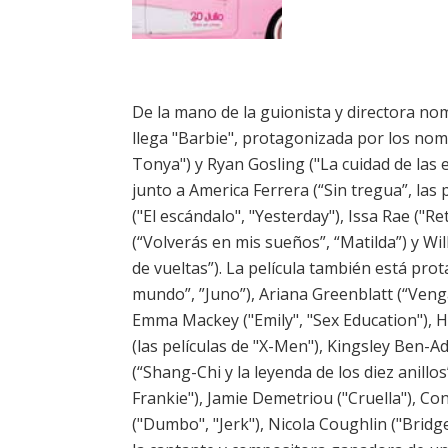
De la mano de la guionista y directora nom
llega "Barbie", protagonizada por los nom
Tonya") y Ryan Gosling ("La cuidad de las 
junto a America Ferrera (“Sin tregua”, la
("El escándalo", "Yesterday"), Issa Rae ("Re
(“Volverás en mis sueños”, “Matilda”) y Will
de vueltas”). La película también está pro
mundo”, ”Juno”), Ariana Greenblatt (“Venga
Emma Mackey ("Emily", "Sex Education"), H
(las películas de "X-Men"), Kingsley Ben-A
(“Shang-Chi y la leyenda de los diez anillo
Frankie"), Jamie Demetriou ("Cruella"), C
("Dumbo", "Jerk"), Nicola Coughlin ("Bridge