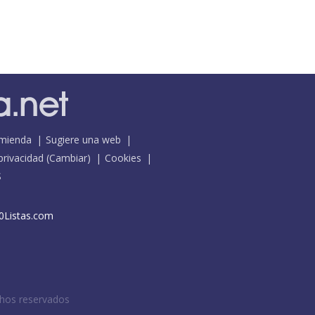
mienda
Sugiere una web
 privacidad
(
Cambiar
)
Cookies
S
0Listas.com
chos reservados