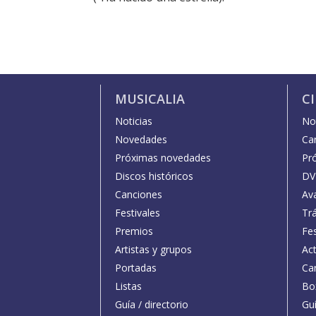
MUSICALIA
C
Noticias
Not
Novedades
Car
Próximas novedades
Pr
Discos históricos
DV
Canciones
Av
Festivales
Trá
Premios
Fe
Artistas y grupos
Act
Portadas
Car
Listas
Bo
Guía / directorio
Guí