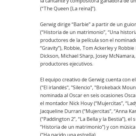
la cantante y compositora ganadora de u
(“The Queen [La reina]”).
Gerwig dirige “Barbie” a partir de un gu
(“Historia de un matrimonio”, “Una histori
productores de la película son el nominad
“Gravity”), Robbie, Tom Ackerley y Robbi
Dickson, Michael Sharp, Josey McNamara,
productores ejecutivos.
El equipo creativo de Gerwig cuenta con e
("El irlandés", "Silencio", "Brokeback Mou
nominada al Oscar en seis ocasiones Oscar
el montador Nick Houy (“Mujercitas”, “Lad
Jacqueline Durran (“Mujercitas”, “Anna Kar
(“Paddington 2”, “La Bella y la Bestia”), e
“Historia de un matrimonio”) y con músic
(“Ha nacido una estrella).