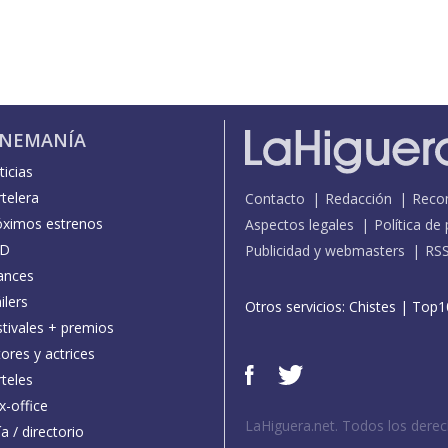
INEMANÍA
icias
telera
Contacto
Redacción
Reco
óximos estrenos
Aspectos legales
Política de
D
Publicidad y webmasters
RS
ances
ilers
Otros servicios:
Chistes
|
Top1
stivales + premios
ores y actrices
teles
x-office
LaHiguera.net. Todos los dere
a / directorio