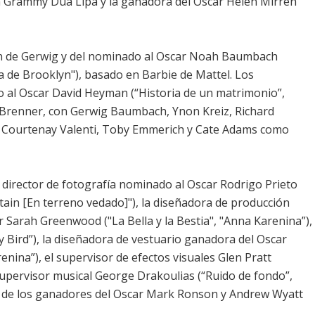
n Grammy Dua Lipa y la ganadora del Oscar Helen Mirren
ion de Gerwig y del nominado al Oscar Noah Baumbach
a de Brooklyn"), basado en Barbie de Mattel. Los
o al Oscar David Heyman (“Historia de un matrimonio”,
e Brenner, con Gerwig Baumbach, Ynon Kreiz, Richard
 Courtenay Valenti, Toby Emmerich y Cate Adams como
l director de fotografía nominado al Oscar Rodrigo Prieto
ntain [En terreno vedado]"), la diseñadora de producción
 Sarah Greenwood ("La Bella y la Bestia", "Anna Karenina”),
y Bird”), la diseñadora de vestuario ganadora del Oscar
enina”), el supervisor de efectos visuales Glen Pratt
l supervisor musical George Drakoulias (“Ruido de fondo”,
a de los ganadores del Oscar Mark Ronson y Andrew Wyatt