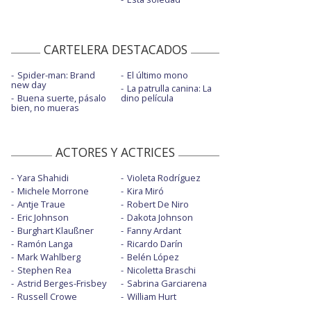
CARTELERA DESTACADOS
Spider-man: Brand
El último mono
new day
La patrulla canina: La
Buena suerte, pásalo
dino película
bien, no mueras
ACTORES Y ACTRICES
Yara Shahidi
Violeta Rodríguez
Michele Morrone
Kira Miró
Antje Traue
Robert De Niro
Eric Johnson
Dakota Johnson
Burghart Klaußner
Fanny Ardant
Ramón Langa
Ricardo Darín
Mark Wahlberg
Belén López
Stephen Rea
Nicoletta Braschi
Astrid Berges-Frisbey
Sabrina Garciarena
Russell Crowe
William Hurt