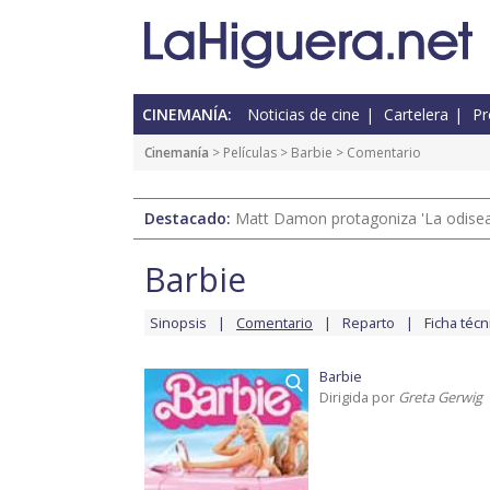
CINEMANÍA:
Noticias de cine
Cartelera
Pr
Cinemanía
> Películas >
Barbie
> Comentario
Destacado:
Matt Damon protagoniza 'La odisea'
Barbie
Sinopsis
Comentario
Reparto
Ficha técn
Barbie
Dirigida por
Greta Gerwig