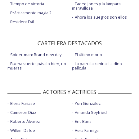
Tiempo de victoria
Tadeo Jones y la lámpara
maravillosa
Prácticamente magia 2
Ahora los suegros son ellos
Resident Evil
CARTELERA DESTACADOS
Spider-man: Brand new day
El último mono
Buena suerte, pásalo bien, no
La patrulla canina: La dino
mueras
película
ACTORES Y ACTRICES
Elena Furiase
Yon González
Cameron Diaz
Amanda Seyfried
Roberto Álvarez
Eric Bana
Willem Dafoe
Vera Farmiga