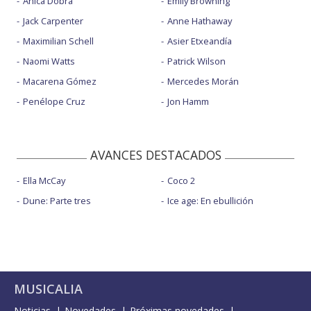
Anica Dobra
Emily Browning
Jack Carpenter
Anne Hathaway
Maximilian Schell
Asier Etxeandía
Naomi Watts
Patrick Wilson
Macarena Gómez
Mercedes Morán
Penélope Cruz
Jon Hamm
AVANCES DESTACADOS
Ella McCay
Coco 2
Dune: Parte tres
Ice age: En ebullición
MUSICALIA
Noticias
Novedades
Próximas novedades