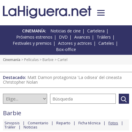
CINEMANÍA:
Noticias de cine
Cartelera
Próximos estrenos
DVD
Avances
Tráilers
Festivales y premios
Actores y actrices
Carteles
Box-office
Cinemanía
> Películas >
Barbie
> Cartel
Destacado:
Matt Damon protagoniza 'La odisea' del cineasta
Christopher Nolan
Barbie
Sinopsis
Comentario
Reparto
Ficha técnica
Fotos
Tráiler
Noticias