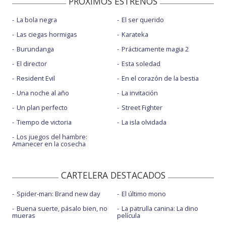
PROXIMOS ESTRENOS
La bola negra
El ser querido
Las ciegas hormigas
Karateka
Burundanga
Prácticamente magia 2
El director
Esta soledad
Resident Evil
En el corazón de la bestia
Una noche al año
La invitación
Un plan perfecto
Street Fighter
Tiempo de victoria
La isla olvidada
Los juegos del hambre:
Amanecer en la cosecha
CARTELERA DESTACADOS
Spider-man: Brand new day
El último mono
Buena suerte, pásalo bien, no
La patrulla canina: La dino
mueras
película