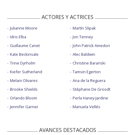
ACTORES Y ACTRICES
Julianne Moore
Martín Slipak
Idris Elba
Jon Tenney
Guillaume Canet
John Patrick Amedori
Kate Beckinsale
Alec Baldwin
Trine Dyrholm
Christine Baranski
Kiefer Sutherland
Tamsin Egerton
Melani Olivares
Ana de la Reguera
Brooke Shields
Stéphane De Groodt
Orlando Bloom
Perla Haney-Jardine
Jennifer Garner
Manuela Vellés
AVANCES DESTACADOS