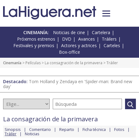
CINEMANÍA:
Noticias de cine
Cartelera
Próximos estrenos
DVD
Avances
Tráilers
Festivales y premios
Actores y actrices
Carteles
Box-office
Cinemanía
> Películas >
La consagración de la primavera
> Tráiler
Destacado:
Tom Holland y Zendaya en 'Spider-man: Brand new
day'
La consagración de la primavera
Sinopsis
Comentario
Reparto
Ficha técnica
Fotos
Tráiler
Noticias