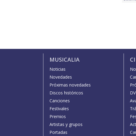
MUSICALIA
C
Noticias
Not
Novedades
Car
Próximas novedades
Pr
Discos históricos
DV
Canciones
Av
Festivales
Trá
Premios
Fe
Artistas y grupos
Act
Portadas
Car