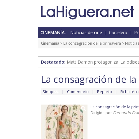
CINEMANÍA:
Noticias de cine
Cartelera
Pr
Cinemanía
>
La consagración de la primavera
> Noticia
Destacado:
Matt Damon protagoniza 'La odisea'
La consagración de la
Sinopsis
Comentario
Reparto
Ficha técn
La consagración de la pri
Dirigida por
Fernando Fra