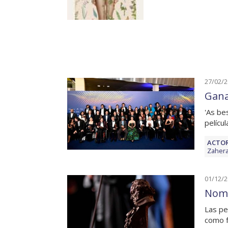
27/02/
Gana
'As be
pelícu
ACTOR
Zaher
01/12/
Nomi
Las pel
como f