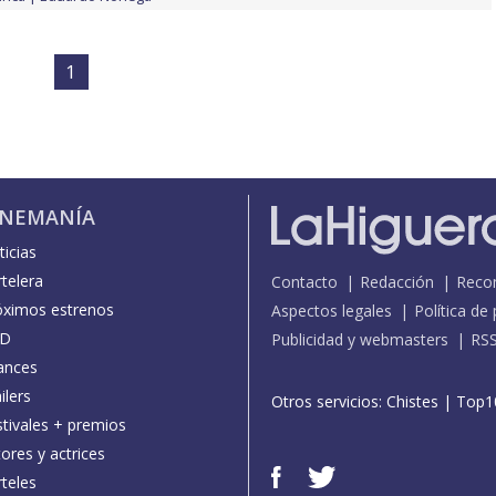
1
INEMANÍA
icias
telera
Contacto
Redacción
Reco
óximos estrenos
Aspectos legales
Política de
D
Publicidad y webmasters
RS
ances
ilers
Otros servicios:
Chistes
|
Top1
stivales + premios
ores y actrices
teles