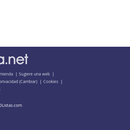
mienda
Sugiere una web
 privacidad
(
Cambiar
)
Cookies
S
0Listas.com