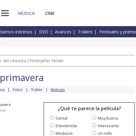
MÚSICA
CINE
óximos estrenos
DVD
Avances
Tráilers
Festivales y premi
s
 del cineasta Christopher Nolan
 primavera
ica
Fotos
Tráiler
Noticias
mavera
¿Qué te parece la película?
nco
Genial
Muy buena
Entretenida
Interesante
Mediocre
Un rollo