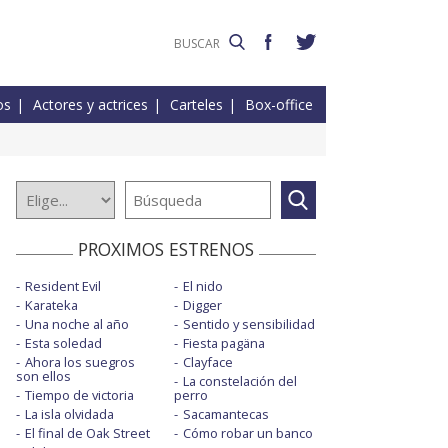
os
Actores y actrices
Carteles
Box-office
PROXIMOS ESTRENOS
Resident Evil
El nido
Karateka
Digger
Una noche al año
Sentido y sensibilidad
Esta soledad
Fiesta pagäna
Ahora los suegros
Clayface
son ellos
La constelación del
Tiempo de victoria
perro
La isla olvidada
Sacamantecas
El final de Oak Street
Cómo robar un banco