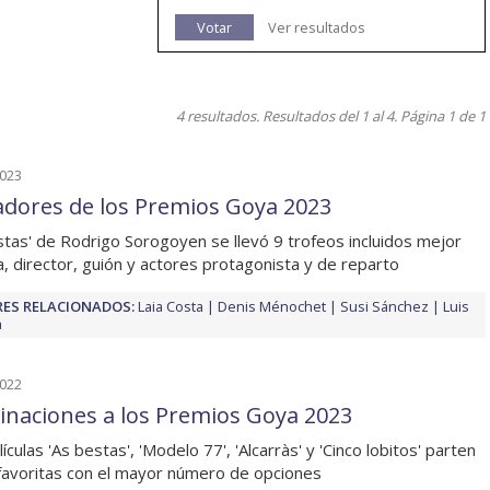
Votar
Ver resultados
4 resultados. Resultados del 1 al 4. Página 1 de 1
2023
dores de los Premios Goya 2023
stas' de Rodrigo Sorogoyen se llevó 9 trofeos incluidos mejor
la, director, guión y actores protagonista y de reparto
ES RELACIONADOS:
Laia Costa
Denis Ménochet
Susi Sánchez
Luis
a
2022
naciones a los Premios Goya 2023
ículas 'As bestas', 'Modelo 77', 'Alcarràs' y 'Cinco lobitos' parten
avoritas con el mayor número de opciones