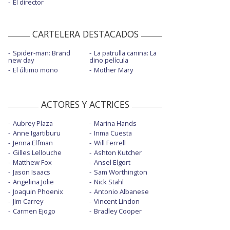
El director
CARTELERA DESTACADOS
Spider-man: Brand
La patrulla canina: La
new day
dino película
El último mono
Mother Mary
ACTORES Y ACTRICES
Aubrey Plaza
Marina Hands
Anne Igartiburu
Inma Cuesta
Jenna Elfman
Will Ferrell
Gilles Lellouche
Ashton Kutcher
Matthew Fox
Ansel Elgort
Jason Isaacs
Sam Worthington
Angelina Jolie
Nick Stahl
Joaquin Phoenix
Antonio Albanese
Jim Carrey
Vincent Lindon
Carmen Ejogo
Bradley Cooper