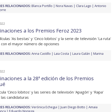
ES RELACIONADOS:
Blanca Portillo
Nora Navas
Clara Lago
Antonio
Torre
2022
naciones a los Premios Feroz 2023
ículas 'As bestas' y 'Cinco lobitos' y la serie de televisión 'La ruta'
 con el mayor número de opciones
ES RELACIONADOS:
Anna Castillo
Laia Costa
Laura Galán
Marina
2022
naciones a la 28ª edición de los Premios
ué
cula 'Cinco lobitos' y las series de televisión 'Apagón' y 'Rapa'
n las candidaturas
ES RELACIONADOS:
Verónica Echegui
Juan Diego Botto
Amaia
anca
Eduardo Noriega