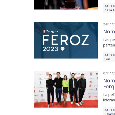
ACTOR
de la 
24/11/
Nomi
Las pel
parten
ACTOR
Foïs
07/11/
Nomi
Forq
La pelí
lidera
ACTOR
Salam