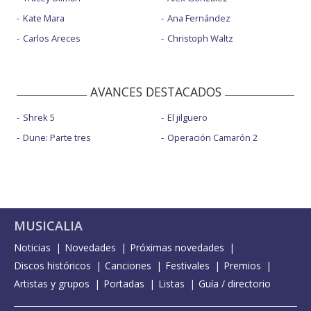
Kate Mara
Ana Fernández
Carlos Areces
Christoph Waltz
AVANCES DESTACADOS
Shrek 5
El jilguero
Dune: Parte tres
Operación Camarón 2
MUSICALIA
Noticias
Novedades
Próximas novedades
Discos históricos
Canciones
Festivales
Premios
Artistas y grupos
Portadas
Listas
Guía / directorio