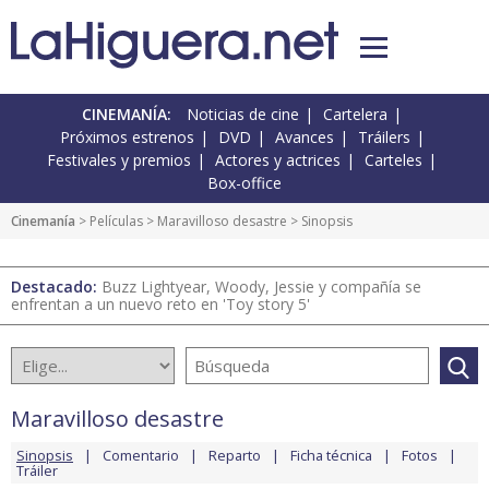
CINEMANÍA:
Noticias de cine
Cartelera
Próximos estrenos
DVD
Avances
Tráilers
Festivales y premios
Actores y actrices
Carteles
Box-office
Cinemanía
> Películas >
Maravilloso desastre
> Sinopsis
Destacado:
Buzz Lightyear, Woody, Jessie y compañía se
enfrentan a un nuevo reto en 'Toy story 5'
Maravilloso desastre
Sinopsis
Comentario
Reparto
Ficha técnica
Fotos
Tráiler