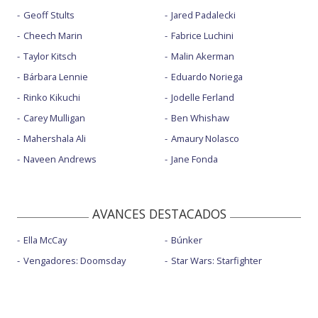
Geoff Stults
Jared Padalecki
Cheech Marin
Fabrice Luchini
Taylor Kitsch
Malin Akerman
Bárbara Lennie
Eduardo Noriega
Rinko Kikuchi
Jodelle Ferland
Carey Mulligan
Ben Whishaw
Mahershala Ali
Amaury Nolasco
Naveen Andrews
Jane Fonda
AVANCES DESTACADOS
Ella McCay
Búnker
Vengadores: Doomsday
Star Wars: Starfighter