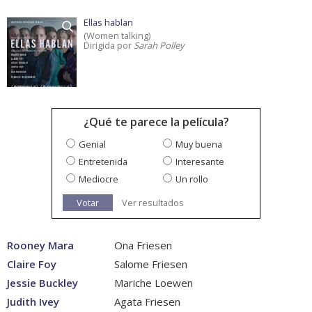
Ellas hablan
(Women talking)
Dirigida por
Sarah Polley
¿Qué te parece la película?
Genial
Muy buena
Entretenida
Interesante
Mediocre
Un rollo
Votar
Ver resultados
Rooney Mara
Ona Friesen
Claire Foy
Salome Friesen
Jessie Buckley
Mariche Loewen
Judith Ivey
Agata Friesen