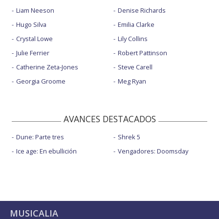
Liam Neeson
Denise Richards
Hugo Silva
Emilia Clarke
Crystal Lowe
Lily Collins
Julie Ferrier
Robert Pattinson
Catherine Zeta-Jones
Steve Carell
Georgia Groome
Meg Ryan
AVANCES DESTACADOS
Dune: Parte tres
Shrek 5
Ice age: En ebullición
Vengadores: Doomsday
MUSICALIA