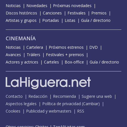
Noticias
Novedades
Próximas novedades
Discos históricos
Canciones
Festivales
Premios
Artistas y grupos
Portadas
Listas
Guía / directorio
CINEMANÍA
Noticias
Cartelera
Próximos estrenos
DVD
Avances
Tráilers
Festivales + premios
Actores y actrices
Carteles
Box-office
Guía / directorio
Contacto
Redacción
Recomienda
Sugiere una web
Aspectos legales
Política de privacidad
(
Cambiar
)
Cookies
Publicidad y webmasters
RSS
Otros servicios:
Chistes
|
Top10Listas.com