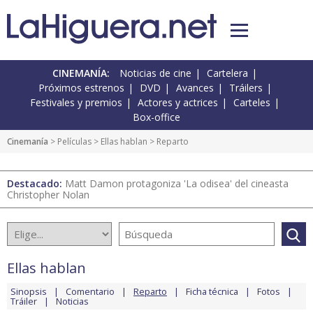
CINEMANÍA:
Noticias de cine
Cartelera
Próximos estrenos
DVD
Avances
Tráilers
Festivales y premios
Actores y actrices
Carteles
Box-office
Cinemanía
> Películas >
Ellas hablan
> Reparto
Destacado:
Matt Damon protagoniza 'La odisea' del cineasta
Christopher Nolan
Ellas hablan
Sinopsis
Comentario
Reparto
Ficha técnica
Fotos
Tráiler
Noticias