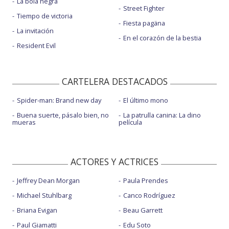
La bola negra
Street Fighter
Tiempo de victoria
Fiesta pagäna
La invitación
En el corazón de la bestia
Resident Evil
CARTELERA DESTACADOS
Spider-man: Brand new day
El último mono
Buena suerte, pásalo bien, no
La patrulla canina: La dino
mueras
película
ACTORES Y ACTRICES
Jeffrey Dean Morgan
Paula Prendes
Michael Stuhlbarg
Canco Rodríguez
Briana Evigan
Beau Garrett
Paul Giamatti
Edu Soto