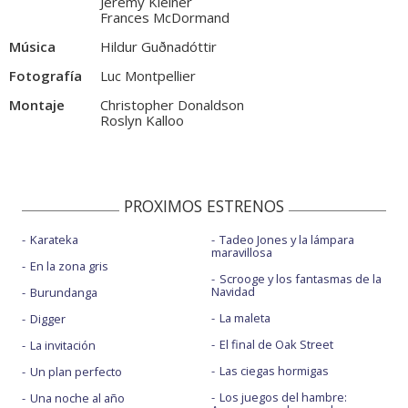
Jeremy Kleiner
Frances McDormand
Música
Hildur Guðnadóttir
Fotografía
Luc Montpellier
Montaje
Christopher Donaldson
Roslyn Kalloo
PROXIMOS ESTRENOS
Karateka
Tadeo Jones y la lámpara
maravillosa
En la zona gris
Scrooge y los fantasmas de la
Navidad
Burundanga
La maleta
Digger
El final de Oak Street
La invitación
Las ciegas hormigas
Un plan perfecto
Los juegos del hambre:
Una noche al año