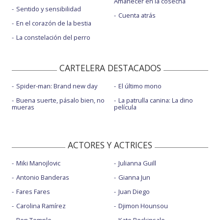
Amanecer en la cosecha
Sentido y sensibilidad
Cuenta atrás
En el corazón de la bestia
La constelación del perro
CARTELERA DESTACADOS
Spider-man: Brand new day
El último mono
Buena suerte, pásalo bien, no
La patrulla canina: La dino
mueras
película
ACTORES Y ACTRICES
Miki Manojlovic
Julianna Guill
Antonio Banderas
Gianna Jun
Fares Fares
Juan Diego
Carolina Ramírez
Djimon Hounsou