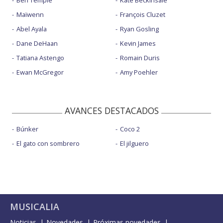
Ben Temple
Kate Beckinsale
Maïwenn
François Cluzet
Abel Ayala
Ryan Gosling
Dane DeHaan
Kevin James
Tatiana Astengo
Romain Duris
Ewan McGregor
Amy Poehler
AVANCES DESTACADOS
Búnker
Coco 2
El gato con sombrero
El jilguero
MUSICALIA
Noticias
Novedades
Próximas novedades