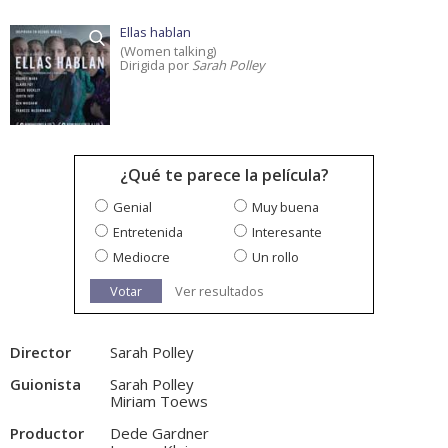
Ellas hablan
(Women talking)
Dirigida por
Sarah Polley
¿Qué te parece la película?
Genial
Muy buena
Entretenida
Interesante
Mediocre
Un rollo
Votar
Ver resultados
Director
Sarah Polley
Guionista
Sarah Polley
Miriam Toews
Productor
Dede Gardner