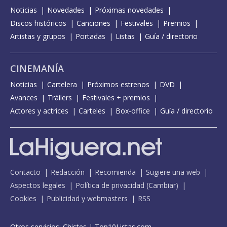
Noticias
Novedades
Próximas novedades
Discos históricos
Canciones
Festivales
Premios
Artistas y grupos
Portadas
Listas
Guía / directorio
CINEMANÍA
Noticias
Cartelera
Próximos estrenos
DVD
Avances
Tráilers
Festivales + premios
Actores y actrices
Carteles
Box-office
Guía / directorio
Contacto
Redacción
Recomienda
Sugiere una web
Aspectos legales
Política de privacidad
(
Cambiar
)
Cookies
Publicidad y webmasters
RSS
Otros servicios:
Chistes
|
Top10Listas.com