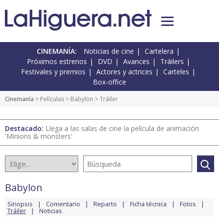
CINEMANÍA:
Noticias de cine
Cartelera
Próximos estrenos
DVD
Avances
Tráilers
Festivales y premios
Actores y actrices
Carteles
Box-office
Cinemanía
> Películas >
Babylon
> Tráiler
Destacado:
Llega a las salas de cine la película de animación
'Minions & monsters'
Babylon
Sinopsis
Comentario
Reparto
Ficha técnica
Fotos
Tráiler
Noticias