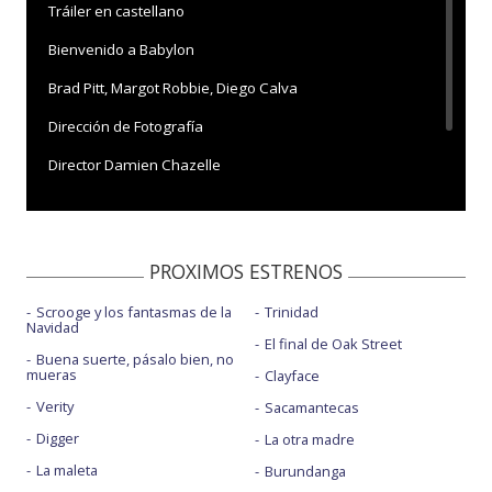
Tráiler en castellano
Bienvenido a Babylon
Brad Pitt, Margot Robbie, Diego Calva
Dirección de Fotografía
Director Damien Chazelle
Diseño de vestuario
PROXIMOS ESTRENOS
Scrooge y los fantasmas de la
Trinidad
Navidad
El final de Oak Street
Buena suerte, pásalo bien, no
mueras
Clayface
Verity
Sacamantecas
Digger
La otra madre
La maleta
Burundanga