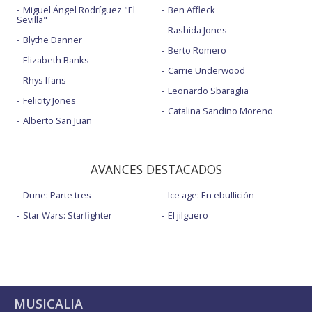
Miguel Ángel Rodríguez "El
Ben Affleck
Sevilla"
Rashida Jones
Blythe Danner
Berto Romero
Elizabeth Banks
Carrie Underwood
Rhys Ifans
Leonardo Sbaraglia
Felicity Jones
Catalina Sandino Moreno
Alberto San Juan
AVANCES DESTACADOS
Dune: Parte tres
Ice age: En ebullición
Star Wars: Starfighter
El jilguero
MUSICALIA