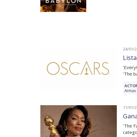
24/01/
List
'Every
'The b
ACTOR
Armas
11/01/
Gana
'The F
catego