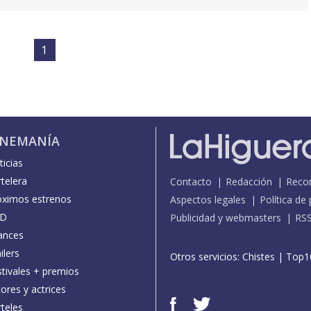
1
INEMANÍA
icias
telera
Contacto
Redacción
Reco
óximos estrenos
Aspectos legales
Política de
D
Publicidad y webmasters
RS
ances
ilers
Otros servicios:
Chistes
|
Top1
stivales + premios
ores y actrices
teles