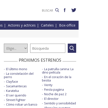
os
Actores y actrices
Carteles
Box-office
PROXIMOS ESTRENOS
El último mono
La patrulla canina: La
dino película
La constelación del
perro
En el corazón de la
bestia
Clayface
Verity
Sacamantecas
Fiesta pagäna
Karateka
Noche de paz 2
El ser querido
El director
Street Fighter
Sentido y sensibilidad
Cómo robar un banco
Ahora los suegros