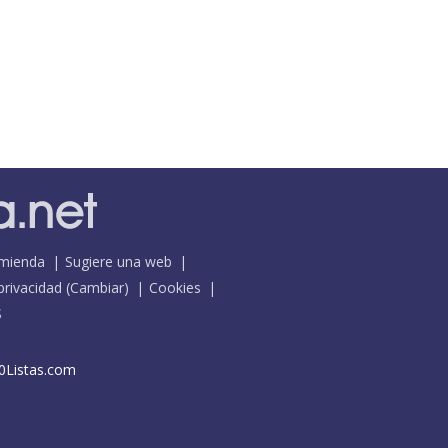
mienda
Sugiere una web
 privacidad
(
Cambiar
)
Cookies
S
0Listas.com