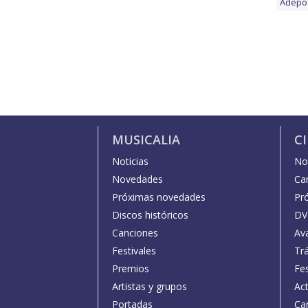
Adepo
MUSICALIA
C
Noticias
Not
Novedades
Car
Próximas novedades
Pr
Discos históricos
DV
Canciones
Av
Festivales
Trá
Premios
Fe
Artistas y grupos
Act
Portadas
Car