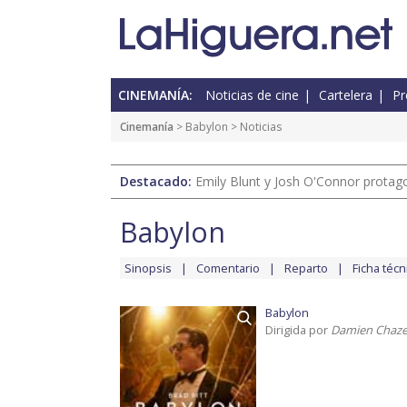
CINEMANÍA:
Noticias de cine
Cartelera
Pr
Cinemanía
>
Babylon
> Noticias
Destacado:
Emily Blunt y Josh O'Connor protagon
Babylon
Sinopsis
Comentario
Reparto
Ficha técn
Babylon
Dirigida por
Damien Chaze