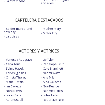
La otra madre
son ellos
CARTELERA DESTACADOS
Spider-man: Brand
Mother Mary
new day
Motor City
La odisea
ACTORES Y ACTRICES
Vanessa Redgrave
Liv Tyler
Carla Tous
Penélope Cruz
Salma Hayek
Cate Blanchett
Carlos Iglesias
Naomi Watts
Christa Theret
Ana Milán
Mark Ruffalo
Alba Galocha
Jim Caviezel
Guy Pearce
Nora Navas
Naomie Harris
Lucas Fuica
Loles León
Kurt Russell
Robert De Niro