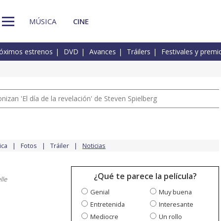
MÚSICA
CINE
óximos estrenos
DVD
Avances
Tráilers
Festivales y premi
izan 'El día de la revelación' de Steven Spielberg
ica
Fotos
Tráiler
Noticias
¿Qué te parece la película?
lle
Genial
Muy buena
Entretenida
Interesante
Mediocre
Un rollo