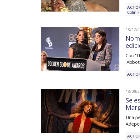
ACTOR
Colin F
13/12/
Nomi
edic
Con 'T
'Abbot
ACTOR
13/09/
Se es
Marg
Una pe
Adepo,
ACTOR