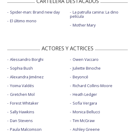
CARTELERA DESTACADOS
Spider-man: Brand new day
La patrulla canina: La dino
película
El último mono
Mother Mary
ACTORES Y ACTRICES
Alessandro Borghi
Owen Vaccaro
Sophia Bush
Juliette Binoche
Alexandra Jiménez
Beyoncé
Yoima Valdés
Richard Collins-Moore
Gretchen Mol
Heath Ledger
Forest Whitaker
Sofía Vergara
Sally Hawkins
Monica Bellucci
Dan Stevens
Tim McGraw
Paula Malcomson
Ashley Greene