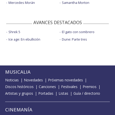
Mercedes Morán
Samantha Morton
AVANCES DESTACADOS
Shrek 5
El gato con sombrero
Ice age: En ebullición
Dune: Parte tres
MUSICALIA
Noticias
Novedades
Próximas novedades
Discos históricos
Canciones
Festivales
Premios
Artistas y grupos
Portadas
Listas
Guía / directorio
CINEMANÍA