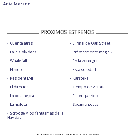
Ania Marson
PROXIMOS ESTRENOS
Cuenta atrás
El final de Oak Street
La isla olvidada
Prácticamente magia 2
Whalefall
En la zona gris
El nido
Esta soledad
Resident Evil
Karateka
El director
Tiempo de victoria
La bola negra
El ser querido
La maleta
Sacamantecas
Scrooge y los fantasmas de la
Navidad