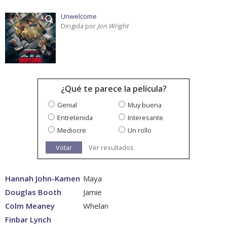
Unwelcome
Dirigida por
Jon Wright
¿Qué te parece la película?
Genial
Muy buena
Entretenida
Interesante
Mediocre
Un rollo
Votar
Ver resultados
Hannah John-Kamen
Maya
Douglas Booth
Jamie
Colm Meaney
Whelan
Finbar Lynch