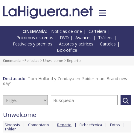
CINEMANÍA:
Noticias de cine
Cartelera
Próximos estrenos
DVD
Avances
Tráilers
Festivales y premios
Actores y actrices
Carteles
Box-office
Cinemanía
> Películas >
Unwelcome
> Reparto
Destacado:
Tom Holland y Zendaya en 'Spider-man: Brand new
day'
Unwelcome
Sinopsis
Comentario
Reparto
Ficha técnica
Fotos
Tráiler