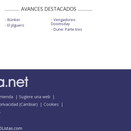
AVANCES DESTACADOS
Búnker
Vengadores:
Doomsday
El jilguero
Dune: Parte tres
mienda
Sugiere una web
 privacidad
(
Cambiar
)
Cookies
S
0Listas.com