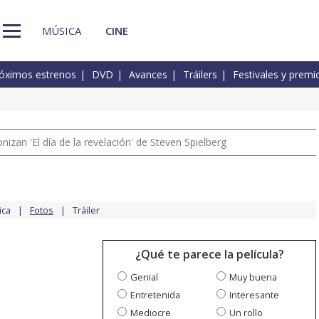
MÚSICA
CINE
óximos estrenos
DVD
Avances
Tráilers
Festivales y premi
izan 'El día de la revelación' de Steven Spielberg
ica
Fotos
Tráiler
¿Qué te parece la película?
Genial
Muy buena
Entretenida
Interesante
Mediocre
Un rollo