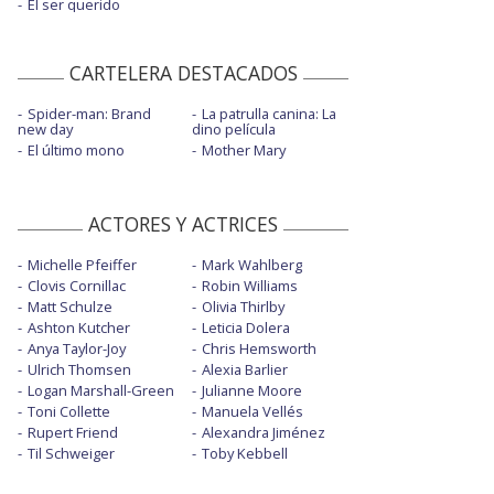
El ser querido
CARTELERA DESTACADOS
Spider-man: Brand
La patrulla canina: La
new day
dino película
El último mono
Mother Mary
ACTORES Y ACTRICES
Michelle Pfeiffer
Mark Wahlberg
Clovis Cornillac
Robin Williams
Matt Schulze
Olivia Thirlby
Ashton Kutcher
Leticia Dolera
Anya Taylor-Joy
Chris Hemsworth
Ulrich Thomsen
Alexia Barlier
Logan Marshall-Green
Julianne Moore
Toni Collette
Manuela Vellés
Rupert Friend
Alexandra Jiménez
Til Schweiger
Toby Kebbell