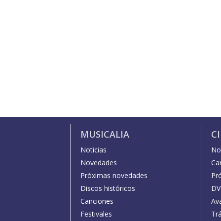
MUSICALIA
C
Noticias
Not
Novedades
Car
Próximas novedades
Pr
Discos históricos
DV
Canciones
Av
Festivales
Trá