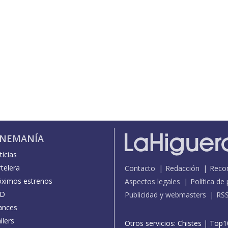
INEMANÍA
icias
telera
Contacto
Redacción
Reco
óximos estrenos
Aspectos legales
Política de
D
Publicidad y webmasters
RS
ances
ilers
Otros servicios:
Chistes
|
Top1