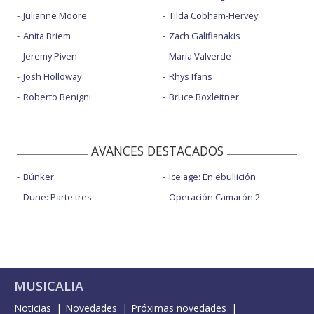
Julianne Moore
Tilda Cobham-Hervey
Anita Briem
Zach Galifianakis
Jeremy Piven
María Valverde
Josh Holloway
Rhys Ifans
Roberto Benigni
Bruce Boxleitner
AVANCES DESTACADOS
Búnker
Ice age: En ebullición
Dune: Parte tres
Operación Camarón 2
MUSICALIA
Noticias
Novedades
Próximas novedades