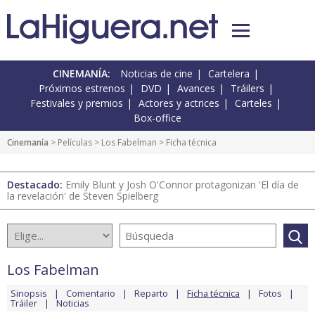
CINEMANÍA:
Noticias de cine
Cartelera
Próximos estrenos
DVD
Avances
Tráilers
Festivales y premios
Actores y actrices
Carteles
Box-office
Cinemanía
> Películas >
Los Fabelman
> Ficha técnica
Destacado:
Emily Blunt y Josh O'Connor protagonizan 'El día de
la revelación' de Steven Spielberg
Los Fabelman
Sinopsis
Comentario
Reparto
Ficha técnica
Fotos
Tráiler
Noticias