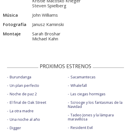
Kristie Macosko Krieger
Steven Spielberg
Música
John Williams
Fotografía
Janusz Kaminski
Montaje
Sarah Broshar
Michael Kahn
PROXIMOS ESTRENOS
Burundanga
Sacamantecas
Un plan perfecto
Whalefall
Noche de paz 2
Las ciegas hormigas
El final de Oak Street
Scrooge y los fantasmas de la
Navidad
La otra madre
Tadeo Jones y la lámpara
maravillosa
Una noche al año
Resident Evil
Digger