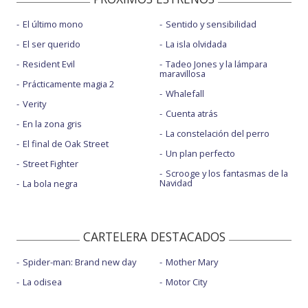
El último mono
Sentido y sensibilidad
El ser querido
La isla olvidada
Resident Evil
Tadeo Jones y la lámpara
maravillosa
Prácticamente magia 2
Whalefall
Verity
Cuenta atrás
En la zona gris
La constelación del perro
El final de Oak Street
Un plan perfecto
Street Fighter
Scrooge y los fantasmas de la
Navidad
La bola negra
CARTELERA DESTACADOS
Spider-man: Brand new day
Mother Mary
La odisea
Motor City