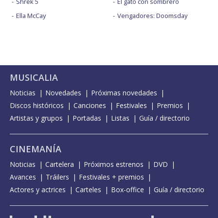
Shrek 5
El gato con sombrero
Ella McCay
Vengadores: Doomsday
MUSICALIA
Noticias
Novedades
Próximas novedades
Discos históricos
Canciones
Festivales
Premios
Artistas y grupos
Portadas
Listas
Guía / directorio
CINEMANÍA
Noticias
Cartelera
Próximos estrenos
DVD
Avances
Tráilers
Festivales + premios
Actores y actrices
Carteles
Box-office
Guía / directorio