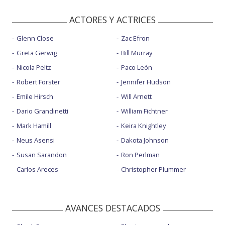
ACTORES Y ACTRICES
Glenn Close
Zac Efron
Greta Gerwig
Bill Murray
Nicola Peltz
Paco León
Robert Forster
Jennifer Hudson
Emile Hirsch
Will Arnett
Dario Grandinetti
William Fichtner
Mark Hamill
Keira Knightley
Neus Asensi
Dakota Johnson
Susan Sarandon
Ron Perlman
Carlos Areces
Christopher Plummer
AVANCES DESTACADOS