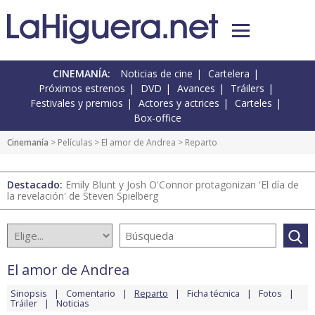
CINEMANÍA:
Noticias de cine
Cartelera
Próximos estrenos
DVD
Avances
Tráilers
Festivales y premios
Actores y actrices
Carteles
Box-office
Cinemanía
> Películas >
El amor de Andrea
> Reparto
Destacado:
Emily Blunt y Josh O'Connor protagonizan 'El día de
la revelación' de Steven Spielberg
El amor de Andrea
Sinopsis
Comentario
Reparto
Ficha técnica
Fotos
Tráiler
Noticias