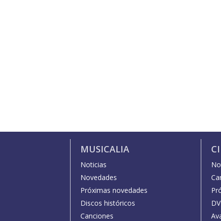
MUSICALIA
C
Noticias
Not
Novedades
Car
Próximas novedades
Pr
Discos históricos
DV
Canciones
Av