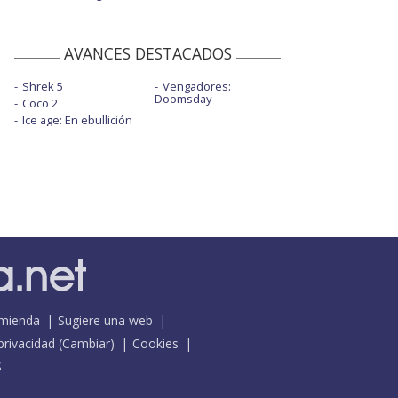
AVANCES DESTACADOS
Shrek 5
Vengadores:
Doomsday
Coco 2
Ice age: En ebullición
mienda
Sugiere una web
 privacidad
(
Cambiar
)
Cookies
S