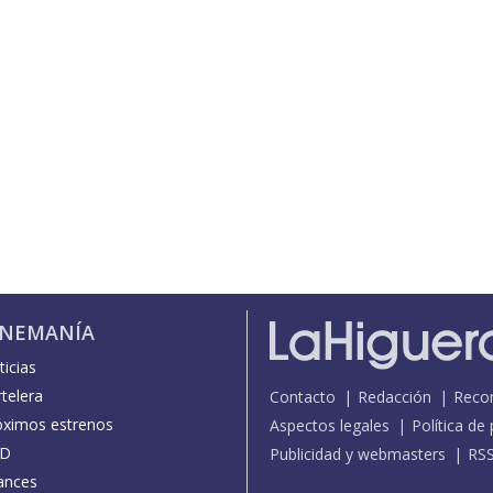
INEMANÍA
icias
telera
Contacto
Redacción
Reco
óximos estrenos
Aspectos legales
Política de
D
Publicidad y webmasters
RS
ances