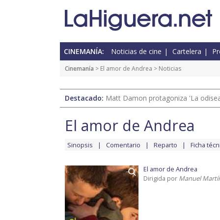
CINEMANÍA:
Noticias de cine
Cartelera
Pr
Cinemanía
>
El amor de Andrea
> Noticias
Destacado:
Matt Damon protagoniza 'La odisea'
El amor de Andrea
Sinopsis
Comentario
Reparto
Ficha técn
El amor de Andrea
Dirigida por
Manuel Martí