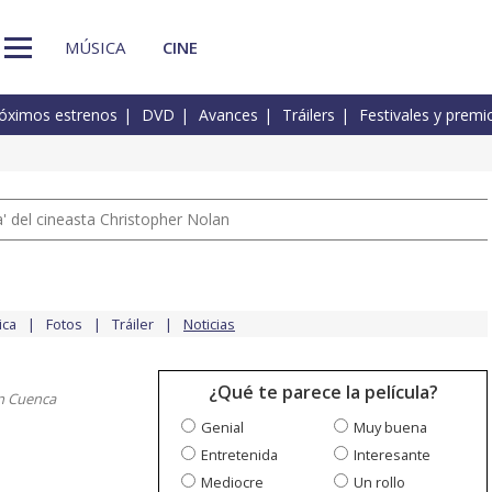
MÚSICA
CINE
óximos estrenos
DVD
Avances
Tráilers
Festivales y premi
 del cineasta Christopher Nolan
ica
Fotos
Tráiler
Noticias
¿Qué te parece la película?
n Cuenca
Genial
Muy buena
Entretenida
Interesante
Mediocre
Un rollo