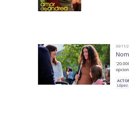
30/11/
Nomi
'20.00
opcio
ACTOR
López 