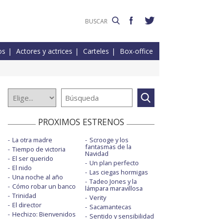
os
Actores y actrices
Carteles
Box-office
PROXIMOS ESTRENOS
La otra madre
Scrooge y los
fantasmas de la
Tiempo de victoria
Navidad
El ser querido
Un plan perfecto
El nido
Las ciegas hormigas
Una noche al año
Tadeo Jones y la
Cómo robar un banco
lámpara maravillosa
Trinidad
Verity
El director
Sacamantecas
Hechizo: Bienvenidos
Sentido y sensibilidad