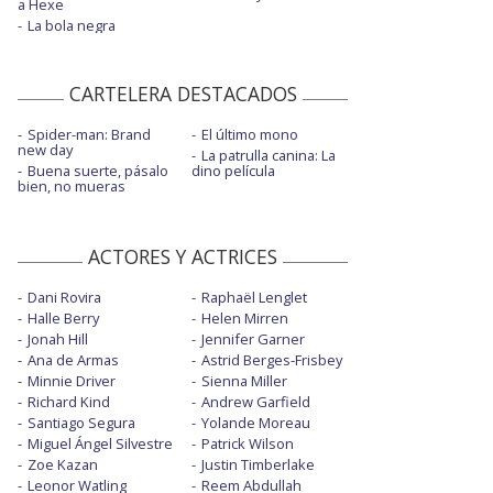
a Hexe
La bola negra
CARTELERA DESTACADOS
Spider-man: Brand
El último mono
new day
La patrulla canina: La
Buena suerte, pásalo
dino película
bien, no mueras
ACTORES Y ACTRICES
Dani Rovira
Raphaël Lenglet
Halle Berry
Helen Mirren
Jonah Hill
Jennifer Garner
Ana de Armas
Astrid Berges-Frisbey
Minnie Driver
Sienna Miller
Richard Kind
Andrew Garfield
Santiago Segura
Yolande Moreau
Miguel Ángel Silvestre
Patrick Wilson
Zoe Kazan
Justin Timberlake
Leonor Watling
Reem Abdullah