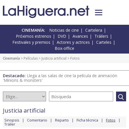
CINEMANÍA:
Noticias de cine
Cartelera
Próximos estrenos
DVD
Avances
Tráilers
Festivales y premios
Actores y actrices
Carteles
Box-office
Cinemanía
> Películas >
Justicia artificial
> Fotos
Destacado:
Llega a las salas de cine la película de animación
'Minions & monsters'
Justicia artificial
Sinopsis
Comentario
Reparto
Ficha técnica
Fotos
Tráiler