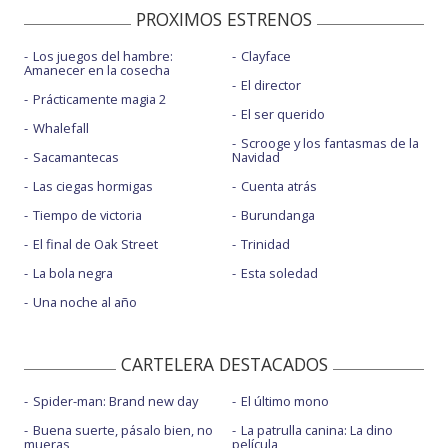
PROXIMOS ESTRENOS
Los juegos del hambre:
Clayface
Amanecer en la cosecha
El director
Prácticamente magia 2
El ser querido
Whalefall
Scrooge y los fantasmas de la
Sacamantecas
Navidad
Las ciegas hormigas
Cuenta atrás
Tiempo de victoria
Burundanga
El final de Oak Street
Trinidad
La bola negra
Esta soledad
Una noche al año
CARTELERA DESTACADOS
Spider-man: Brand new day
El último mono
Buena suerte, pásalo bien, no
La patrulla canina: La dino
mueras
película