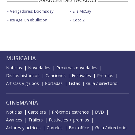
AVANCES DESTACADOS
Vengadores: Doomsday
Ella McCay
Ice age: En ebullición
Coco 2
MUSICALIA
Noticias
Novedades
Próximas novedades
Discos históricos
Canciones
Festivales
Premios
Artistas y grupos
Portadas
Listas
Guía / directorio
CINEMANÍA
Noticias
Cartelera
Próximos estrenos
DVD
Avances
Tráilers
Festivales + premios
Actores y actrices
Carteles
Box-office
Guía / directorio