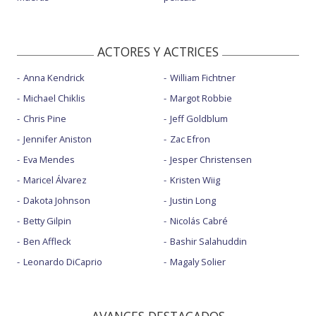
ACTORES Y ACTRICES
Anna Kendrick
William Fichtner
Michael Chiklis
Margot Robbie
Chris Pine
Jeff Goldblum
Jennifer Aniston
Zac Efron
Eva Mendes
Jesper Christensen
Maricel Álvarez
Kristen Wiig
Dakota Johnson
Justin Long
Betty Gilpin
Nicolás Cabré
Ben Affleck
Bashir Salahuddin
Leonardo DiCaprio
Magaly Solier