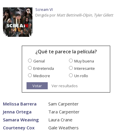
Scream VI
Dirigida por
Matt Bettinelli-Olpin, Tyler Gillett
¿Qué te parece la película?
Genial
Muy buena
Entretenida
Interesante
Mediocre
Un rollo
Votar
Ver resultados
Melissa Barrera
Sam Carpenter
Jenna Ortega
Tara Carpenter
Samara Weaving
Laura Crane
Courteney Cox
Gale Weathers