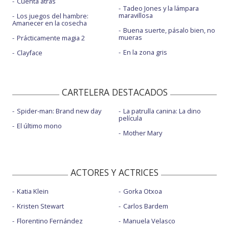
Cuenta atrás
Tadeo Jones y la lámpara
maravillosa
Los juegos del hambre:
Amanecer en la cosecha
Buena suerte, pásalo bien, no
mueras
Prácticamente magia 2
En la zona gris
Clayface
CARTELERA DESTACADOS
Spider-man: Brand new day
La patrulla canina: La dino
película
El último mono
Mother Mary
ACTORES Y ACTRICES
Katia Klein
Gorka Otxoa
Kristen Stewart
Carlos Bardem
Florentino Fernández
Manuela Velasco