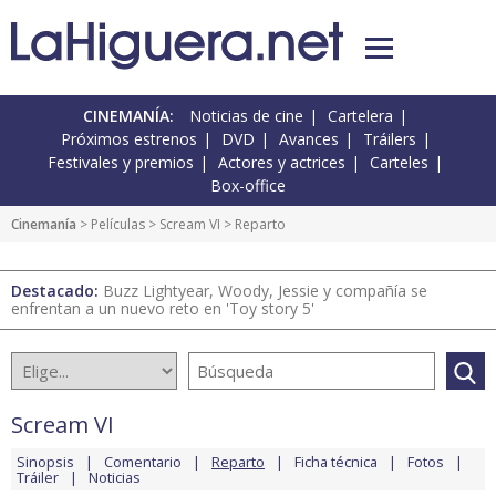
CINEMANÍA:
Noticias de cine
Cartelera
Próximos estrenos
DVD
Avances
Tráilers
Festivales y premios
Actores y actrices
Carteles
Box-office
Cinemanía
> Películas >
Scream VI
> Reparto
Destacado:
Buzz Lightyear, Woody, Jessie y compañía se
enfrentan a un nuevo reto en 'Toy story 5'
Scream VI
Sinopsis
Comentario
Reparto
Ficha técnica
Fotos
Tráiler
Noticias