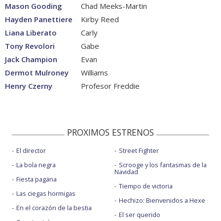
Mason Gooding
Chad Meeks-Martin
Hayden Panettiere
Kirby Reed
Liana Liberato
Carly
Tony Revolori
Gabe
Jack Champion
Evan
Dermot Mulroney
Williams
Henry Czerny
Profesor Freddie
PROXIMOS ESTRENOS
El director
Street Fighter
La bola negra
Scrooge y los fantasmas de la
Navidad
Fiesta pagäna
Tiempo de victoria
Las ciegas hormigas
Hechizo: Bienvenidos a Hexe
En el corazón de la bestia
El ser querido