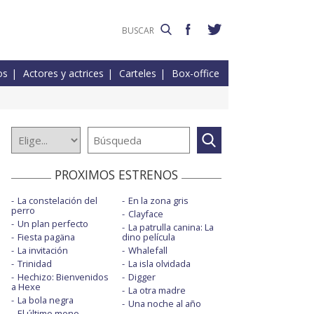
os
Actores y actrices
Carteles
Box-office
PROXIMOS ESTRENOS
La constelación del
En la zona gris
perro
Clayface
Un plan perfecto
La patrulla canina: La
Fiesta pagäna
dino película
La invitación
Whalefall
Trinidad
La isla olvidada
Hechizo: Bienvenidos
Digger
a Hexe
La otra madre
La bola negra
Una noche al año
El último mono