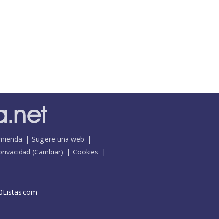
mienda
Sugiere una web
 privacidad
(
Cambiar
)
Cookies
S
0Listas.com