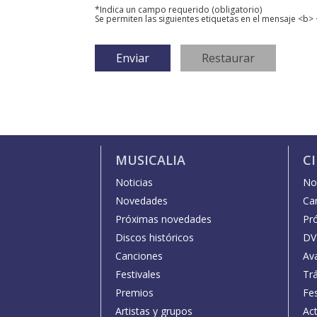
*Indica un campo requerido (obligatorio)
Se permiten las siguientes etiquetas en el mensaje <b> 
MUSICALIA
C
Noticias
Not
Novedades
Car
Próximas novedades
Pr
Discos históricos
DV
Canciones
Av
Festivales
Trá
Premios
Fe
Artistas y grupos
Act