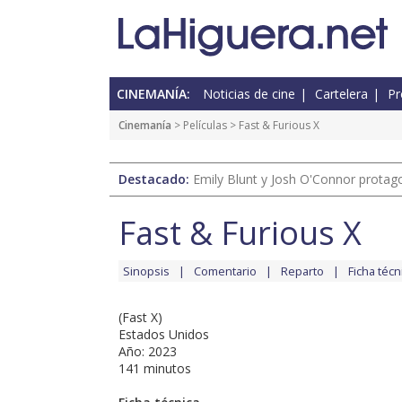
CINEMANÍA:
Noticias de cine
Cartelera
Pr
Cinemanía
> Películas > Fast & Furious X
Destacado:
Emily Blunt y Josh O'Connor protagon
Fast & Furious X
Sinopsis
Comentario
Reparto
Ficha técn
(Fast X)
Estados Unidos
Año: 2023
141 minutos