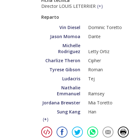
Ficha técnica
Director LOUIS LETERRIER
(
+
)
Reparto
Vin Diesel
Dominic Toretto
Jason Momoa
Dante
Michelle
Rodriguez
Letty Ortiz
Charlize Theron
Cipher
Tyrese Gibson
Roman
Ludacris
Tej
Nathalie
Emmanuel
Ramsey
Jordana Brewster
Mia Toretto
Sung Kang
Han
(
+
)