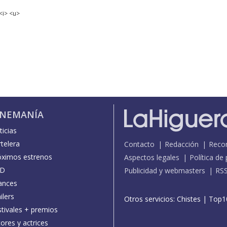
<i> <u>
INEMANÍA
icias
telera
Contacto
Redacción
Reco
óximos estrenos
Aspectos legales
Política de
D
Publicidad y webmasters
RS
ances
ilers
Otros servicios:
Chistes
|
Top1
stivales + premios
ores y actrices