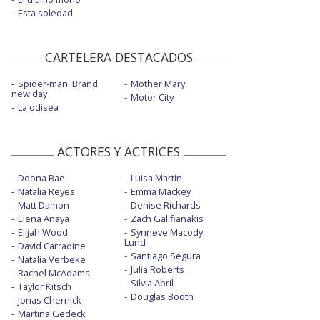
Esta soledad
CARTELERA DESTACADOS
Spider-man: Brand
Mother Mary
new day
Motor City
La odisea
ACTORES Y ACTRICES
Doona Bae
Luisa Martín
Natalia Reyes
Emma Mackey
Matt Damon
Denise Richards
Elena Anaya
Zach Galifianakis
Elijah Wood
Synnøve Macody
Lund
David Carradine
Santiago Segura
Natalia Verbeke
Julia Roberts
Rachel McAdams
Silvia Abril
Taylor Kitsch
Douglas Booth
Jonas Chernick
Martina Gedeck