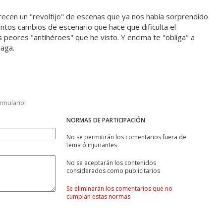
recen un "revoltijo" de escenas que ya nos había sorprendido
antos cambios de escenario que hace que dificulta el
peores "antihéroes" que he visto. Y encima te "obliga" a
saga.
ormulario!
NORMAS DE PARTICIPACIÓN
No se permitirán los comentarios fuera de
tema ó injuriantes
No se aceptarán los contenidos
considerados como publicitarios
Se eliminarán los comentarios que no
cumplan estas normas