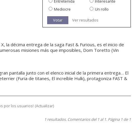
Entretenida
Interesante
Mediocre
Un rollo
Votar
Ver resultados
, la décima entrega de la saga Fast & Furious, es el inicio de
te numerosas misiones más que imposibles, Dom Toretto (Vin
 gran pantalla junto con el elenco inicial de la primera entrega… El
eterrier (Furia de titanes, El increíble Hulk), protagoniza FAST &
s por los usuarios!
(
Actualizar
)
1 resultados. Comentarios del 1 al 1. Página 1 de 1