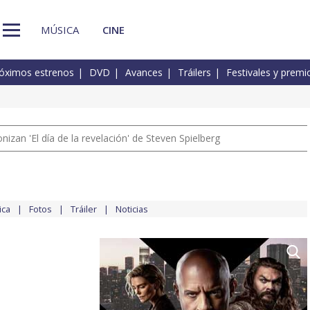
MÚSICA
CINE
óximos estrenos
DVD
Avances
Tráilers
Festivales y premi
izan 'El día de la revelación' de Steven Spielberg
ica
Fotos
Tráiler
Noticias