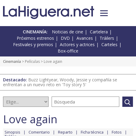
CINEMANÍA:
Noticias de cine
Cartelera
Próximos estrenos
DVD
Avances
Tráilers
Festivales y premios
Actores y actrices
Carteles
Box-office
Cinemanía
> Películas > Love again
Destacado:
Buzz Lightyear, Woody, Jessie y compañía se
enfrentan a un nuevo reto en 'Toy story 5'
Love again
Sinopsis
Comentario
Reparto
Ficha técnica
Fotos