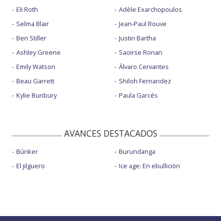
Eli Roth
Adèle Exarchopoulos
Selma Blair
Jean-Paul Rouve
Ben Stiller
Justin Bartha
Ashley Greene
Saoirse Ronan
Emily Watson
Álvaro Cervantes
Beau Garrett
Shiloh Fernandez
Kylie Bunbury
Paula Garcés
AVANCES DESTACADOS
Búnker
Burundanga
El jilguero
Ice age: En ebullición