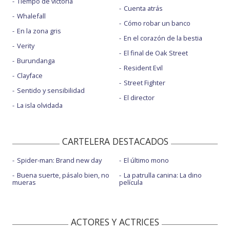
Tiempo de victoria
Cuenta atrás
Whalefall
Cómo robar un banco
En la zona gris
En el corazón de la bestia
Verity
El final de Oak Street
Burundanga
Resident Evil
Clayface
Street Fighter
Sentido y sensibilidad
El director
La isla olvidada
CARTELERA DESTACADOS
Spider-man: Brand new day
El último mono
Buena suerte, pásalo bien, no
La patrulla canina: La dino
mueras
película
ACTORES Y ACTRICES