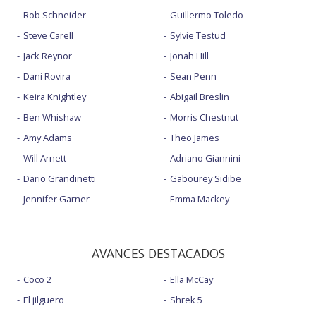
Rob Schneider
Guillermo Toledo
Steve Carell
Sylvie Testud
Jack Reynor
Jonah Hill
Dani Rovira
Sean Penn
Keira Knightley
Abigail Breslin
Ben Whishaw
Morris Chestnut
Amy Adams
Theo James
Will Arnett
Adriano Giannini
Dario Grandinetti
Gabourey Sidibe
Jennifer Garner
Emma Mackey
AVANCES DESTACADOS
Coco 2
Ella McCay
El jilguero
Shrek 5