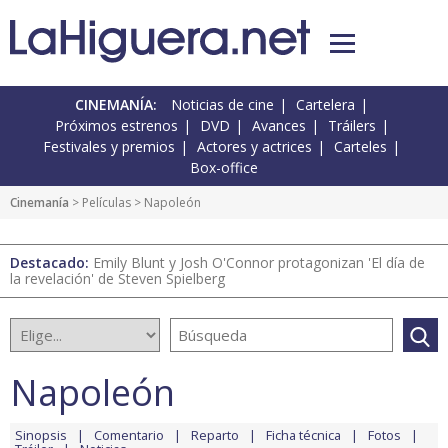
CINEMANÍA:
Noticias de cine
Cartelera
Próximos estrenos
DVD
Avances
Tráilers
Festivales y premios
Actores y actrices
Carteles
Box-office
Cinemanía
> Películas > Napoleón
Destacado:
Emily Blunt y Josh O'Connor protagonizan 'El día de
la revelación' de Steven Spielberg
Napoleón
Sinopsis
Comentario
Reparto
Ficha técnica
Fotos