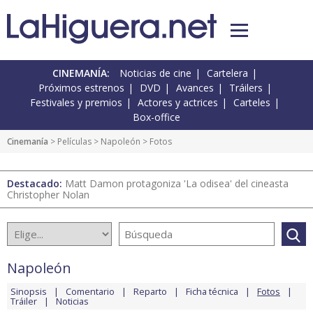
CINEMANÍA:
Noticias de cine
Cartelera
Próximos estrenos
DVD
Avances
Tráilers
Festivales y premios
Actores y actrices
Carteles
Box-office
Cinemanía
> Películas >
Napoleón
> Fotos
Destacado:
Matt Damon protagoniza 'La odisea' del cineasta
Christopher Nolan
Napoleón
Sinopsis
Comentario
Reparto
Ficha técnica
Fotos
Tráiler
Noticias