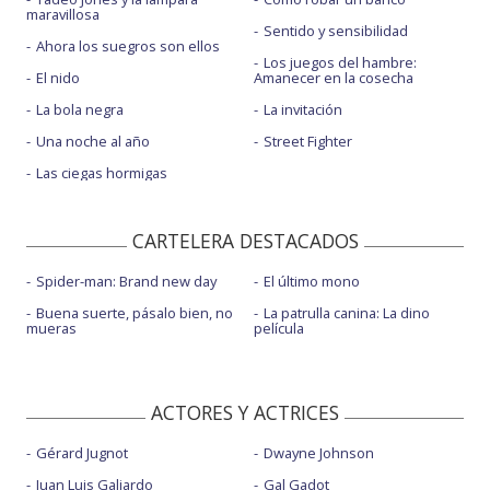
maravillosa
Sentido y sensibilidad
Ahora los suegros son ellos
Los juegos del hambre:
El nido
Amanecer en la cosecha
La bola negra
La invitación
Una noche al año
Street Fighter
Las ciegas hormigas
CARTELERA DESTACADOS
Spider-man: Brand new day
El último mono
Buena suerte, pásalo bien, no
La patrulla canina: La dino
mueras
película
ACTORES Y ACTRICES
Gérard Jugnot
Dwayne Johnson
Juan Luis Galiardo
Gal Gadot