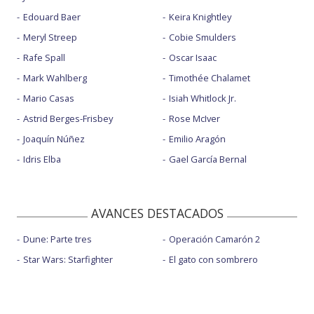
Edouard Baer
Keira Knightley
Meryl Streep
Cobie Smulders
Rafe Spall
Oscar Isaac
Mark Wahlberg
Timothée Chalamet
Mario Casas
Isiah Whitlock Jr.
Astrid Berges-Frisbey
Rose McIver
Joaquín Núñez
Emilio Aragón
Idris Elba
Gael García Bernal
AVANCES DESTACADOS
Dune: Parte tres
Operación Camarón 2
Star Wars: Starfighter
El gato con sombrero