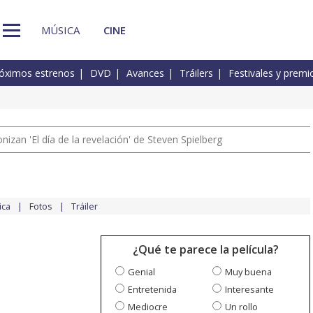
MÚSICA
CINE
óximos estrenos
DVD
Avances
Tráilers
Festivales y premi
izan 'El día de la revelación' de Steven Spielberg
ica
Fotos
Tráiler
¿Qué te parece la película?
Genial
Muy buena
Entretenida
Interesante
Mediocre
Un rollo