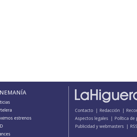
INEMANÍA
icias
telera
Contacto
Redacción
Reco
óximos estrenos
Aspectos legales
Política de
D
Publicidad y webmasters
RS
ances