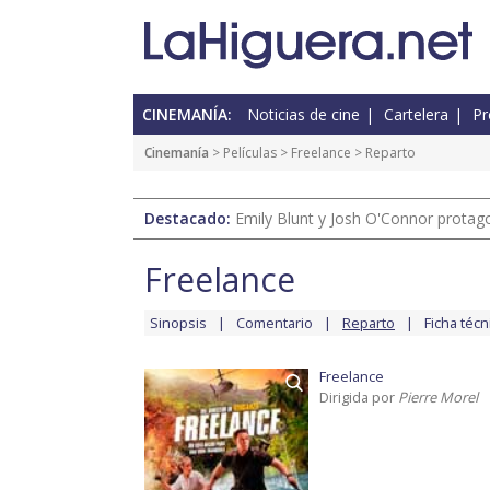
CINEMANÍA:
Noticias de cine
Cartelera
Pr
Cinemanía
> Películas >
Freelance
> Reparto
Destacado:
Emily Blunt y Josh O'Connor protagon
Freelance
Sinopsis
Comentario
Reparto
Ficha técn
Freelance
Dirigida por
Pierre Morel