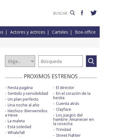
os
Actores y actrices
Carteles
Box-office
PROXIMOS ESTRENOS
Fiesta pagäna
El director
Sentido y sensibilidad
En el corazón de la
bestia
Un plan perfecto
Cuenta atrás
Una noche al año
Clayface
Hechizo: Bienvenidos
a Hexe
Los juegos del
hambre: Amanecer en
La maleta
la cosecha
Esta soledad
Trinidad
Whalefall
Street Fighter